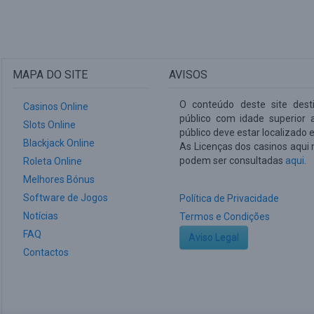
MAPA DO SITE
AVISOS
O conteúdo deste site des
Casinos Online
público com idade superior 
Slots Online
público deve estar localizado 
Blackjack Online
As Licenças dos casinos aqu
podem ser consultadas
aqui
.
Roleta Online
Melhores Bónus
Software de Jogos
Política de Privacidade
Notícias
Termos e Condições
FAQ
Aviso Legal
Contactos