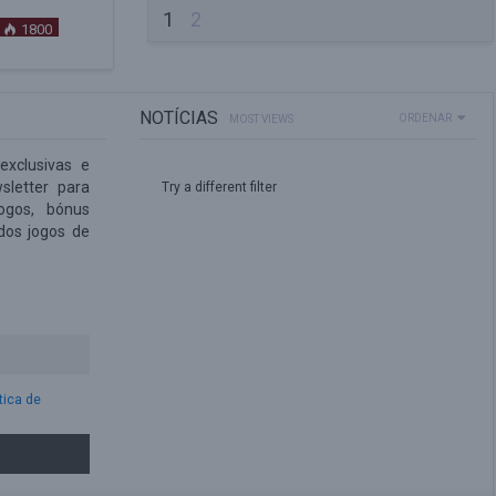
1
2
1800
NOTÍCIAS
ORDENAR
MOST VIEWS
exclusivas e
sletter para
Try a different filter
ogos, bónus
dos jogos de
tica de