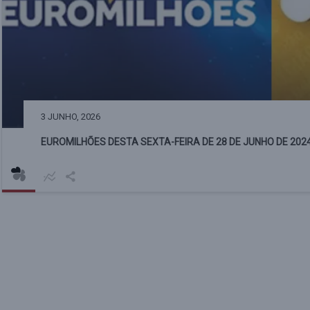
3 JUNHO, 2026
EUROMILHÕES DESTA SEXTA-FEIRA DE 28 DE JUNHO DE 202