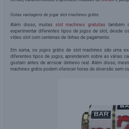
Outas vantagens de jogar slot machines grátis:
Além disso, muitas
slot machines gratuitas
também of
experimentar diferentes tipos de jogos de slot, desde o
vídeo slot com centenas de linhas de pagamento.
Em suma, os jogos grátis de slot machines são uma exc
diferentes tipos de jogos, aprenderem sobre as várias ca
gostam antes de arriscar dinheiro real. Além disso, mesm
machines grátis podem oferecer horas de diversão sem cu