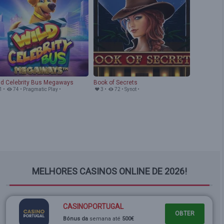
ld Celebrity Bus Megaways
Book of Secrets
1
•
74
• Pragmatic Play •
3
•
72
• Synot •
MELHORES CASINOS ONLINE DE 2026!
CASINOPORTUGAL
OBTER
Bónus da
semana até
500€