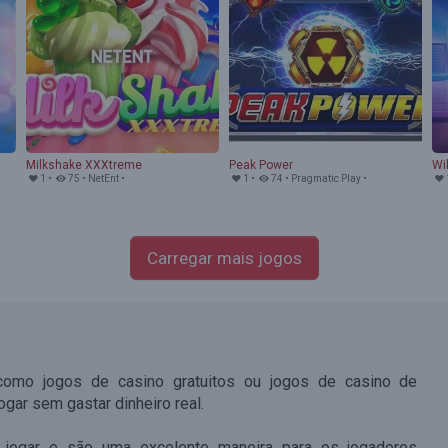
Milkshake XXXtreme
Peak Power
Wi
1
•
75
• NetEnt •
1
•
74
• Pragmatic Play •
Carregar mais jogos
como jogos de casino gratuitos ou jogos de casino de
gar sem gastar dinheiro real.
 jogar e são uma excelente maneira para os jogadores