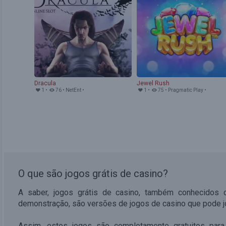
Dracula
Jewel Rush
1
•
76
• NetEnt •
1
•
75
• Pragmatic Play •
O que são jogos grátis de casino?
A saber, jogos grátis de casino, também conhecidos 
demonstração, são versões de jogos de casino que pode jo
Assim, estes jogos são completamente gratuitos para