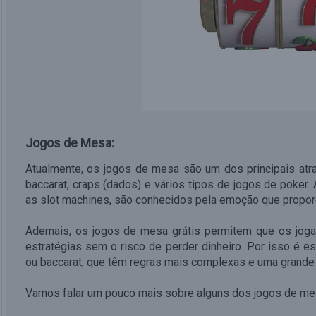
Jogos de Mesa:
Atualmente, os jogos de mesa são um dos principais atr
baccarat, craps (dados) e vários tipos de jogos de poker.
as slot machines, são conhecidos pela emoção que propor
Ademais, os jogos de mesa grátis permitem que os jog
estratégias sem o risco de perder dinheiro. Por isso é e
ou baccarat, que têm regras mais complexas e uma grande
Vamos falar um pouco mais sobre alguns dos jogos de me