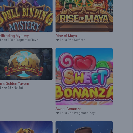
ellbinding Mystery
Rise of Maya
1
•
108
• Pragmatic Play •
1
•
98
• NetEnt •
nn's Golden Tavern
1
•
78
• NetEnt •
Sweet Bonanza
1
•
78
• Pragmatic Play •