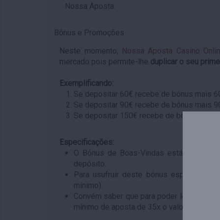
Nossa Aposta.
Bónus e Promoções
Neste momento,
Nossa Aposta Casino Onli
mercado pois permite-lhe
duplicar o seu prim
Exemplificando:
Se depositar 60€ recebe de bónus mais 60
Se depositar 90€ recebe de bónus mais 90
Se depositar 150€ recebe de bónus mais 1
Especificações:
O Bónus de Boas-Vindas está apenas dis
depósito.
Para usufruir deste bónus especial de b
mínimo).
Convém saber que para poder levantar os 
mínimo de aposta de 35x o valor do bónus