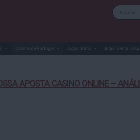
s
Casinos de Portugal
Jogos Grátis
Jogos Santa Casa
SSA APOSTA CASINO ONLINE – ANÁLI