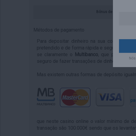
Bónus de Boas-Vindas 
Métodos de pagamento
Para depositar dinheiro na sua conta
Nossa
pretendido e de forma rápida e segura defina 
se claramente o
Multibanco
, que proporcion
Nós
seguro de fazer transações de dinheiro, atrav
Mas existem outras formas de depósito igual
que neste casino online o valor mínimo de de
transação são 100.000€ sendo que os levantam