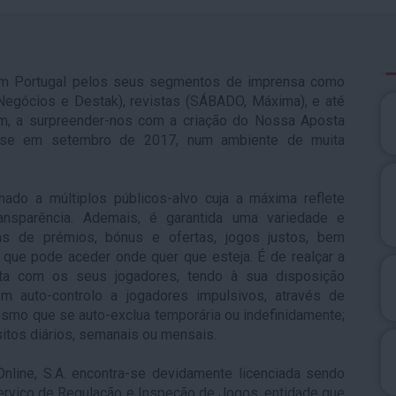
 em Portugal pelos seus segmentos de imprensa como
 Negócios e Destak), revistas (SÁBADO, Máxima), e até
sim, a surpreender-nos com a criação do Nossa Aposta
zou-se em setembro de 2017, num ambiente de muita
nado a múltiplos públicos-alvo cuja a máxima reflete
transparência. Ademais, é garantida uma variedade e
as de prémios, bónus e ofertas, jogos justos, bem
 que pode aceder onde quer que esteja. É de realçar a
ta com os seus jogadores, tendo à sua disposição
 auto-controlo a jogadores impulsivos, através de
smo que se auto-exclua temporária ou indefinidamente;
ósitos diários, semanais ou mensais.
line, S.A. encontra-se devidamente licenciada sendo
 Serviço de Regulação e Inspeção de Jogos, entidade que