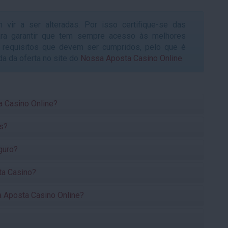
ir a ser alteradas. Por isso certifique-se das
ara garantir que tem sempre acesso às melhores
s requisitos que devem ser cumpridos, pelo que é
da da oferta no site do
Nossa Aposta Casino Online
 Casino Online?
s?
guro?
ta Casino?
 Aposta Casino Online?