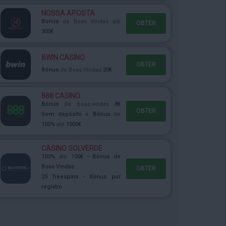
NOSSA APOSTA
Bonus
de Boas Vindas até
OBTER
300€
BWIN CASINO
OBTER
Bónus
de Boas Vindas
20€
888 CASINO
Bónus
de boas-vindas
8€
OBTER
Sem depósito
e
Bónus
de
100%
até
1000€
CASINO SOLVERDE
100%
até
100€ - Bónus de
Boas Vindas
OBTER
25 freespins - Bónus por
registro