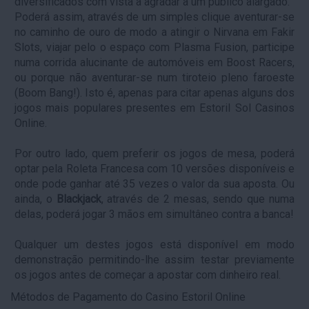
diversificados com vista a agradar a um público alargado.
Poderá assim, através de um simples clique aventurar-se
no caminho de ouro de modo a atingir o Nirvana em Fakir
Slots, viajar pelo o espaço com Plasma Fusion, participe
numa corrida alucinante de automóveis em Boost Racers,
ou porque não aventurar-se num tiroteio pleno faroeste
(Boom Bang!). Isto é, apenas para citar apenas alguns dos
jogos mais populares presentes em Estoril Sol Casinos
Online.
Por outro lado, quem preferir os jogos de mesa, poderá
optar pela Roleta Francesa com 10 versões disponíveis e
onde pode ganhar até 35 vezes o valor da sua aposta. Ou
ainda, o
Blackjack
, através de 2 mesas, sendo que numa
delas, poderá jogar 3 mãos em simultâneo contra a banca!
Qualquer um destes jogos está disponível em modo
demonstração permitindo-lhe assim testar previamente
os jogos antes de começar a apostar com dinheiro real.
Métodos de Pagamento do Casino Estoril Online