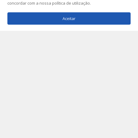
concordar com a nossa política de utilização.
COPYRIGHT © 2017-2023 CASINO ONLINE - PORTAL DE CASINO ONLINE Nº1
Aceitar
EM PORTUGAL, TODOS OS DIREITOS RESERVADOS.