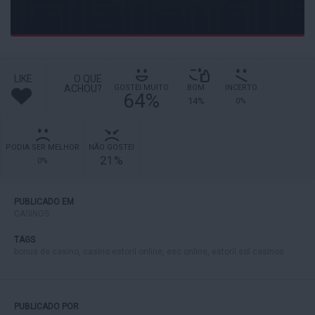
LIKE
O QUE
ACHOU?
GOSTEI MUITO
BOM
INCERTO
64%
14%
0%
PODIA SER MELHOR
NÃO GOSTEI
21%
0%
PUBLICADO EM
CASINOS
TAGS
bonus de casino
,
casino estoril online
,
esc online
,
estoril sol casinos
PUBLICADO POR