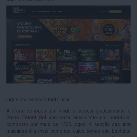
Jogos do Casino Estoril Online
A oferta de jogos tem vindo a crescer gradualmente, o
Grupo Estoril Sol
apresenta atualmente um portefólio
composto por mais de 1500 jogos. A secção das
slot
machines
é a mais completa, cujos temas são bastante