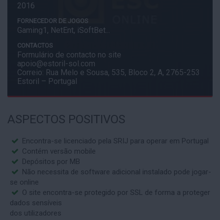
2016
FORNECEDOR DE JOGOS
Gaming1, NetEnt, iSoftBet...
CONTACTOS
Formulário de contacto no site
apoio@estoril-sol.com
Correio: Rua Melo e Sousa, 535, Bloco 2, A, 2765-253
Estoril – Portugal
ASPECTOS POSITIVOS
Encontra-se licenciado pela SRIJ para operar em Portugal
Contém versão mobile
Depósitos por MB
Não necessita de software adicional instalado pode jogar-
se online
O site encontra-se protegido por SSL de forma a proteger
dados sensíveis
dos utilizadores