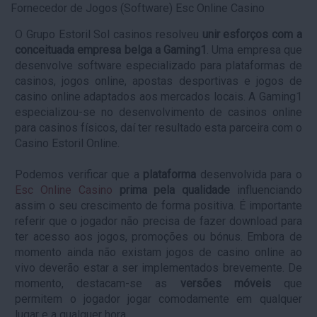
Fornecedor de Jogos (Software) Esc Online Casino
O Grupo Estoril Sol casinos resolveu
unir esforços com a
conceituada empresa belga a Gaming1
. Uma empresa que
desenvolve software especializado para plataformas de
casinos, jogos online, apostas desportivas e jogos de
casino online adaptados aos mercados locais. A Gaming1
especializou-se no desenvolvimento de casinos online
para casinos físicos, daí ter resultado esta parceira com o
Casino Estoril Online.
Podemos verificar que a
plataforma
desenvolvida para o
Esc Online Casino
prima pela qualidade
influenciando
assim o seu crescimento de forma positiva. É importante
referir que o jogador não precisa de fazer download para
ter acesso aos jogos, promoções ou bónus. Embora de
momento ainda não existam jogos de casino online ao
vivo deverão estar a ser implementados brevemente. De
momento, destacam-se as
versões móveis
que
permitem o jogador jogar comodamente em qualquer
lugar e a qualquer hora.