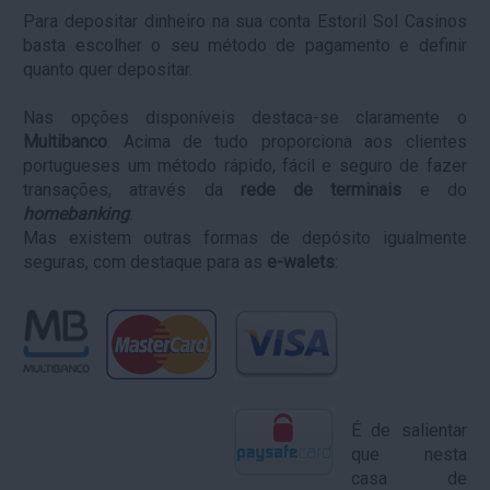
Para depositar dinheiro na sua conta Estoril Sol Casinos
basta escolher o seu método de pagamento e definir
quanto quer depositar.
Nas opções disponíveis destaca-se claramente o
Multibanco
. Acima de tudo proporciona aos clientes
portugueses um método rápido, fácil e seguro de fazer
transações, através da
rede de terminais
e do
homebanking
.
Mas existem outras formas de depósito igualmente
seguras, com destaque para as
e-walets
:
É de salientar
que nesta
casa de