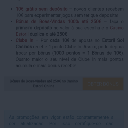
10€ grátis sem depósito
– novos clientes recebem
10€ para experimentar jogos sem ter que depositar
Bónus de Boas-Vindas 100% até 250€
– faça o
primeiro depósito
no valor à sua escolha e o
Casino
Estoril
duplica-o até 250€
Clube In
– Por
cada 10€
de aposta no
Estoril Sol
Casinos
recebe 1 ponto Clube In. Assim, pode depois
trocar por
bónus
(
1000 pontos = 1 Bónus de 10€
).
Quanto maior o seu nível de Clube In mais pontos
acumula e mais bónus recebe!
Bónus de Boas-Vindas até 250€ no Casino
OBTER BÓNUS
Estoril Online
As promoções em vigor estão constantemente a
ser atualizadas. Por isso certifique-se das