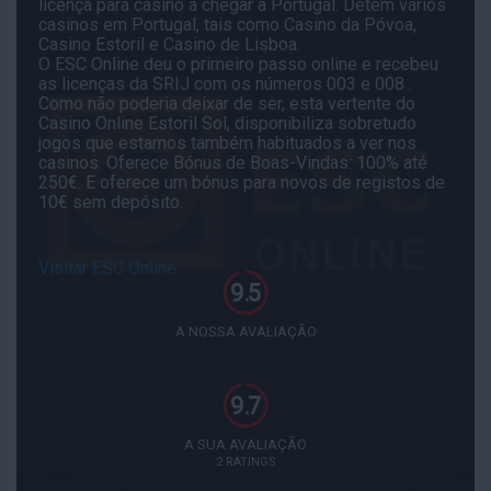
licença para casino a chegar a Portugal. Detem vários
casinos em Portugal, tais como Casino da Póvoa,
Casino Estoril e Casino de Lisboa.
O ESC Online deu o primeiro passo online e recebeu
as licenças da SRIJ com os números 003 e 008 .
Como não poderia deixar de ser, esta vertente do
Casino Online Estoril Sol, disponibiliza sobretudo
jogos que estamos também habituados a ver nos
casinos. Oferece Bónus de Boas-Vindas: 100% até
250€. E oferece um bónus para novos de registos de
10€ sem depósito.
Visitar ESC Online
9.5
A NOSSA AVALIAÇÃO
9.7
A SUA AVALIAÇÃO
2
RATINGS