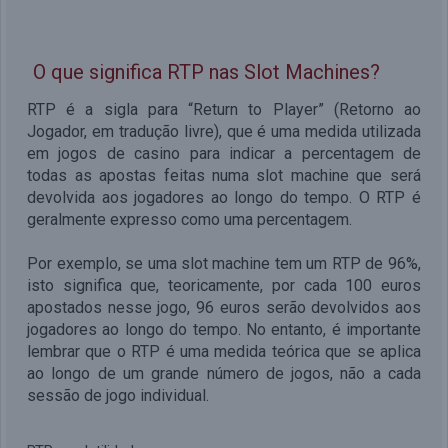
O que significa RTP nas Slot Machines?
RTP é a sigla para “Return to Player” (Retorno ao
Jogador, em tradução livre), que é uma medida utilizada
em jogos de casino para indicar a percentagem de
todas as apostas feitas numa slot machine que será
devolvida aos jogadores ao longo do tempo. O RTP é
geralmente expresso como uma percentagem.
Por exemplo, se uma slot machine tem um RTP de 96%,
isto significa que, teoricamente, por cada 100 euros
apostados nesse jogo, 96 euros serão devolvidos aos
jogadores ao longo do tempo. No entanto, é importante
lembrar que o RTP é uma medida teórica que se aplica
ao longo de um grande número de jogos, não a cada
sessão de jogo individual.