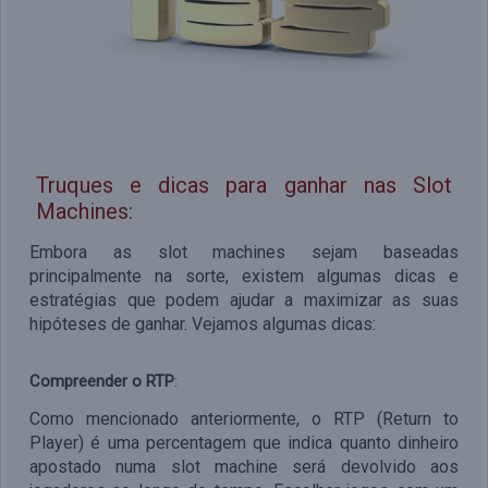
Truques e dicas para ganhar nas Slot
Machines:
Embora as slot machines sejam baseadas
principalmente na sorte, existem algumas dicas e
estratégias que podem ajudar a maximizar as suas
hipóteses de ganhar. Vejamos algumas dicas:
Compreender o RTP
:
Como mencionado anteriormente, o RTP (Return to
Player) é uma percentagem que indica quanto dinheiro
apostado numa slot machine será devolvido aos