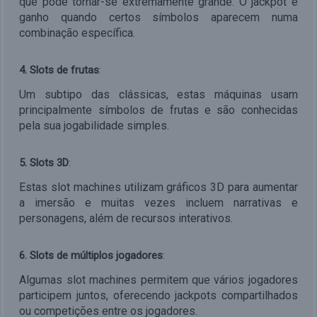
que pode tornar-se extremamente grande. O jackpot é
ganho quando certos símbolos aparecem numa
combinação específica.
4. Slots de frutas
:
Um subtipo das clássicas, estas máquinas usam
principalmente símbolos de frutas e são conhecidas
pela sua jogabilidade simples.
5. Slots 3D
:
Estas slot machines utilizam gráficos 3D para aumentar
a imersão e muitas vezes incluem narrativas e
personagens, além de recursos interativos.
6. Slots de múltiplos jogadores
:
Algumas slot machines permitem que vários jogadores
participem juntos, oferecendo jackpots compartilhados
ou competições entre os jogadores.