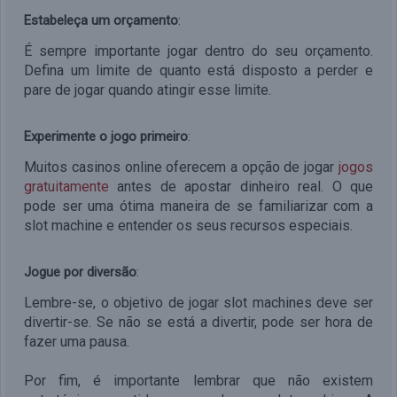
Estabeleça um orçamento
:
É sempre importante jogar dentro do seu orçamento.
Defina um limite de quanto está disposto a perder e
pare de jogar quando atingir esse limite.
Experimente o jogo primeiro
:
Muitos casinos online oferecem a opção de jogar
jogos
gratuitamente
antes de apostar dinheiro real. O que
pode ser uma ótima maneira de se familiarizar com a
slot machine e entender os seus recursos especiais.
Jogue por diversão
:
Lembre-se, o objetivo de jogar slot machines deve ser
divertir-se. Se não se está a divertir, pode ser hora de
fazer uma pausa.
Por fim, é importante lembrar que não existem