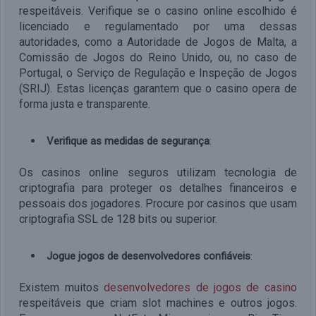
respeitáveis. Verifique se o casino online escolhido é
licenciado e regulamentado por uma dessas
autoridades, como a Autoridade de Jogos de Malta, a
Comissão de Jogos do Reino Unido, ou, no caso de
Portugal, o Serviço de Regulação e Inspeção de Jogos
(SRIJ). Estas licenças garantem que o casino opera de
forma justa e transparente.
Verifique as medidas de segurança
:
Os casinos online seguros utilizam tecnologia de
criptografia para proteger os detalhes financeiros e
pessoais dos jogadores. Procure por casinos que usam
criptografia SSL de 128 bits ou superior.
Jogue jogos de desenvolvedores confiáveis
:
Existem muitos
desenvolvedores de jogos de casino
respeitáveis que criam slot machines e outros jogos.