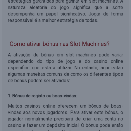
estratégias garantidas para ganhar em slot machines. A
natureza aleatória do jogo significa que a sorte
desempenha um papel significativo. Jogar de forma
responsável é a melhor estratégia de todas.
Como ativar bónus nas Slot Machines?
A ativação de bónus em slot machines pode variar
dependendo do tipo de jogo e do casino online
específico que está a utilizar. No entanto, aqui estão
algumas maneiras comuns de como os diferentes tipos
de bónus podem ser ativados:
1. Bónus de registo ou boas-vindas
:
Muitos casinos online oferecem um bónus de boas-
vindas aos novos jogadores. Para ativar este bónus, o
jogador normalmente precisará de criar uma conta no
casino e fazer um depósito inicial. O bónus pode então