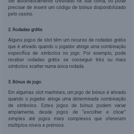
ser automaticamente creditado na sua conta, ou pode
precisar de inserir um código de bónus disponibilizado
pelo casino.
2. Rodadas grátis
:
Alguns jogos de slot têm um recurso de rodadas grátis
que é ativado quando o jogador atinge uma combinação
específica de símbolos no jogo. Por exemplo, pode
receber rodadas grátis se conseguir três ou mais
símbolos scatter numa única rodada.
3. Bónus de jogo
:
Em algumas slot machines, um jogo de bónus é ativado
quando o jogador atinge uma determinada combinação
de símbolos. Estes jogos de bónus podem variar
amplamente, desde jogos de “escolher e clicar”
simples até jogos mais complexos que oferecem
múltiplos níveis e prémios.