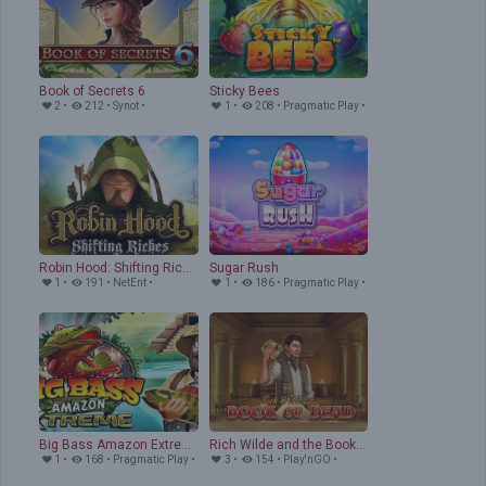
Book of Secrets 6
Sticky Bees
2
•
212
• Synot •
1
•
208
• Pragmatic Play •
Robin Hood: Shifting Riches
Sugar Rush
1
•
191
• NetEnt •
1
•
186
• Pragmatic Play •
Big Bass Amazon Extreme
Rich Wilde and the Book of the dead
1
•
168
• Pragmatic Play •
3
•
154
• Play'nGO •