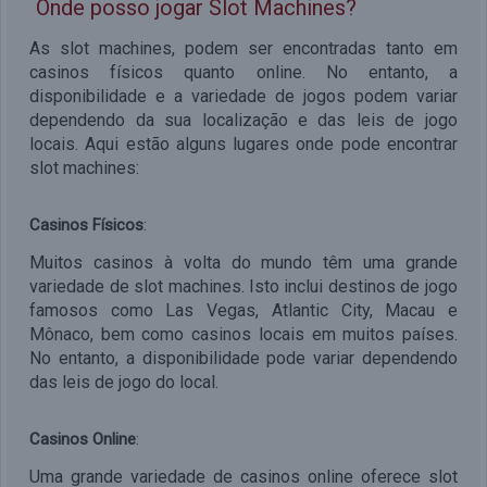
Onde posso jogar Slot Machines?
As slot machines, podem ser encontradas tanto em
casinos físicos quanto online. No entanto, a
disponibilidade e a variedade de jogos podem variar
dependendo da sua localização e das leis de jogo
locais. Aqui estão alguns lugares onde pode encontrar
slot machines:
Casinos Físicos
:
Muitos casinos à volta do mundo têm uma grande
variedade de slot machines. Isto inclui destinos de jogo
famosos como Las Vegas, Atlantic City, Macau e
Mônaco, bem como casinos locais em muitos países.
No entanto, a disponibilidade pode variar dependendo
das leis de jogo do local.
Casinos Online
:
Uma grande variedade de casinos online oferece slot