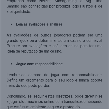
Empresas como NetEnt, Microgaming, e Big Time
Gaming são conhecidas por produzir jogos justos e de
alta qualidade.
Leia as avaliações e análises
:
As avaliações de outros jogadores podem ser uma
grande ajuda para determinar se um casino é confiável.
Procure por avaliações e análises online para ter uma
ideia da reputação de um casino.
Jogue com responsabilidade
:
Lembre-se sempre de jogar com responsabilidade.
Defina um orçamento para o seu jogo e nunca aposte
mais do que pode perder.
Concluindo, se seguir estas diretrizes, pode divertir-se
a jogar slot machines online com tranquilidade, sabendo
que está num ambiente seguro e protegido.