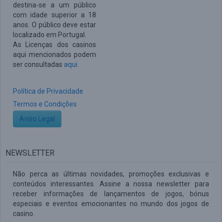
destina-se a um público
com idade superior a 18
anos. O público deve estar
localizado em Portugal.
As Licenças dos casinos
aqui mencionados podem
ser consultadas
aqui
.
Política de Privacidade
Termos e Condições
Aviso Legal
NEWSLETTER
Não perca as últimas novidades, promoções exclusivas e
conteúdos interessantes. Assine a nossa newsletter para
receber informações de lançamentos de jogos, bónus
especiais e eventos emocionantes no mundo dos jogos de
casino.