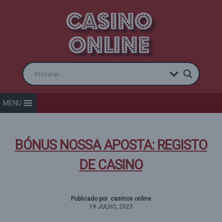
MENU
BÓNUS NOSSA APOSTA: REGISTO
DE CASINO
Publicado por casinos online
19 JULHO, 2023