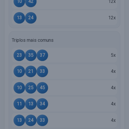
10
42
12x
13
24
12x
Triplos mais comuns
23
35
37
5x
10
21
33
4x
10
25
45
4x
11
13
34
4x
13
24
33
4x