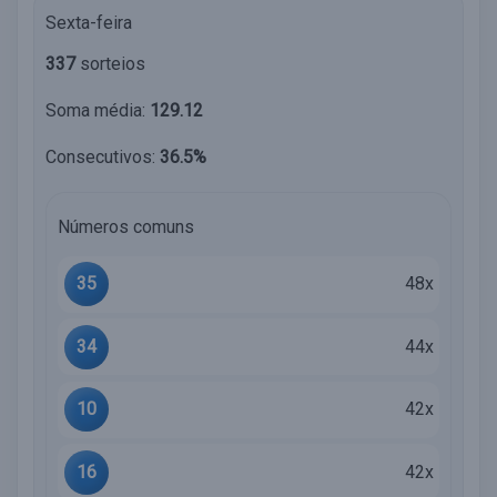
Sexta-feira
337
sorteios
Soma média:
129.12
Consecutivos:
36.5%
Números comuns
35
48x
34
44x
10
42x
16
42x