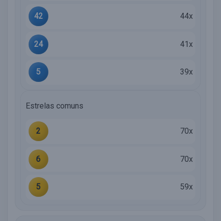
42
44x
24
41x
5
39x
Estrelas comuns
2
70x
6
70x
5
59x