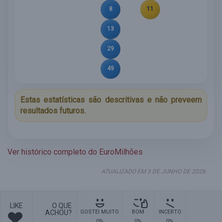
8
11
13
29
49
Estas estatísticas são descritivas e não preveem
resultados futuros.
Ver histórico completo do EuroMilhões
ATUALIZADO EM 3 DE JUNHO DE 2026.
LIKE
O QUE
ACHOU?
GOSTEI MUITO
BOM
INCERTO
0%
0%
0%