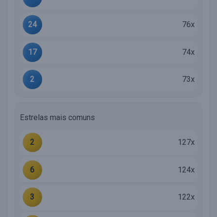
24
76x
17
74x
2
73x
Estrelas mais comuns
2
127x
6
124x
3
122x