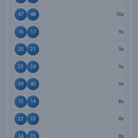
47
48
10x
16
17
9x
20
21
9x
23
24
9x
39
40
9x
13
14
8x
22
23
8x
34
35
8x