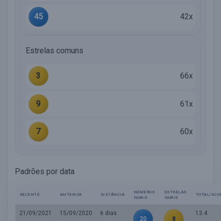
45
42x
Estrelas comuns
3
66x
9
61x
7
60x
Padrões por data
NÚMEROS
ESTRELAS
RECENTE
ANTERIOR
DISTÂNCIA
TOTAL/SCO
IGUAIS
IGUAIS
21/09/2021
15/09/2020
6 dias
13.4
20
8