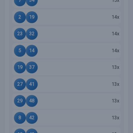
7
34
15x
2
19
14x
23
32
14x
5
14
14x
19
37
13x
27
41
13x
29
48
13x
8
42
13x