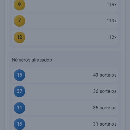
9
119x
7
113x
12
112x
Números atrasados
15
43 sorteios
27
36 sorteios
11
35 sorteios
13
31 sorteios