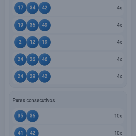
17
34
42
4x
19
36
49
4x
2
12
19
4x
24
26
46
4x
24
29
42
4x
Pares consecutivos
35
36
10x
41
42
10x