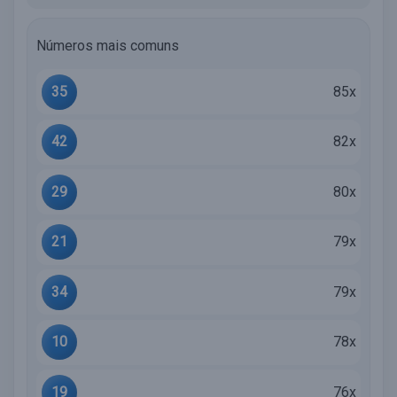
Números mais comuns
35
85x
42
82x
29
80x
21
79x
34
79x
10
78x
19
76x