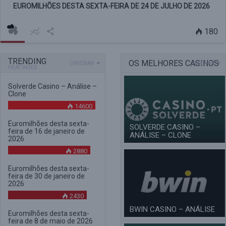
EUROMILHÕES DESTA SEXTA-FEIRA DE 24 DE JULHO DE 2026
180
TRENDING
OS MELHORES CASINOS
ORDENAR
ORDENAR
HEAT INDEX
Solverde Casino – Análise –
Clone
14600
Euromilhões desta sexta-
SOLVERDE CASINO –
feira de 16 de janeiro de
ANÁLISE – CLONE
2026
2880
Euromilhões desta sexta-
feira de 30 de janeiro de
2026
2430
BWIN CASINO – ANÁLISE
Euromilhões desta sexta-
feira de 8 de maio de 2026