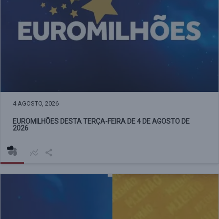
4 AGOSTO, 2026
EUROMILHÕES DESTA TERÇA-FEIRA DE 4 DE AGOSTO DE
2026