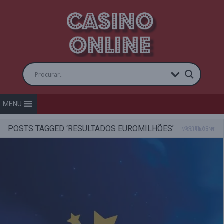
MENU
POSTS TAGGED ‘RESULTADOS EUROMILHÕES’
ORDENAR
MOST RECENT