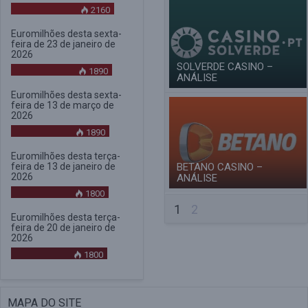
2160
Euromilhões desta sexta-
feira de 23 de janeiro de
2026
SOLVERDE CASINO –
1890
ANÁLISE
Euromilhões desta sexta-
feira de 13 de março de
2026
1890
Euromilhões desta terça-
feira de 13 de janeiro de
BETANO CASINO –
2026
ANÁLISE
1800
1
2
Euromilhões desta terça-
feira de 20 de janeiro de
2026
1800
MAPA DO SITE