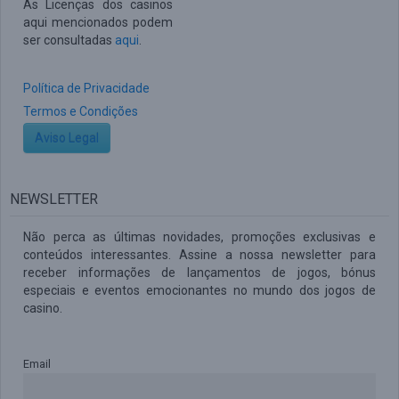
As Licenças dos casinos
aqui mencionados podem
ser consultadas
aqui
.
Política de Privacidade
Termos e Condições
Aviso Legal
NEWSLETTER
Não perca as últimas novidades, promoções exclusivas e
conteúdos interessantes. Assine a nossa newsletter para
receber informações de lançamentos de jogos, bónus
especiais e eventos emocionantes no mundo dos jogos de
casino.
Email