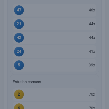
47
46x
21
44x
42
44x
24
41x
5
39x
Estrelas comuns
2
70x
6
70x