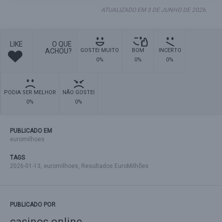
ATUALIZADO EM 3 DE JUNHO DE 2026.
LIKE
O QUE
ACHOU?
GOSTEI MUITO
BOM
INCERTO
0%
0%
0%
PODIA SER MELHOR
NÃO GOSTEI
0%
0%
PUBLICADO EM
euromilhoes
TAGS
2026-01-13
,
euromilhoes
,
Resultados EuroMilhões
PUBLICADO POR
casinos online