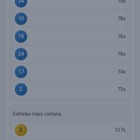
34
79x
10
78x
19
76x
24
76x
17
74x
2
73x
Estrelas mais comuns
2
127x