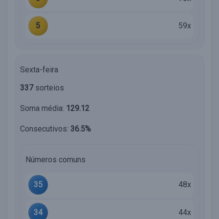
5
59x
Sexta-feira
337
sorteios
Soma média:
129.12
Consecutivos:
36.5%
Números comuns
35
48x
34
44x