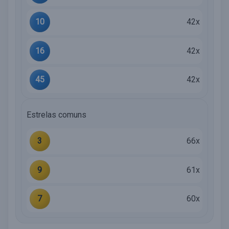
10
42x
16
42x
45
42x
Estrelas comuns
3
66x
9
61x
7
60x