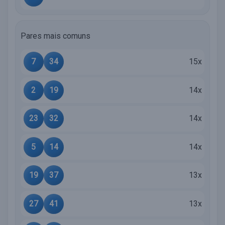
Pares mais comuns
7
34
15x
2
19
14x
23
32
14x
5
14
14x
19
37
13x
27
41
13x