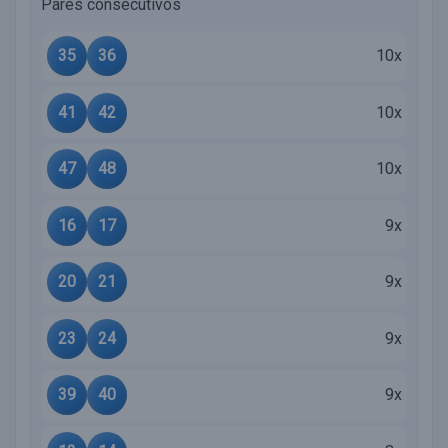
Pares consecutivos
35
36
10x
41
42
10x
47
48
10x
16
17
9x
20
21
9x
23
24
9x
39
40
9x