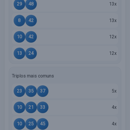
29
48
13x
8
42
13x
10
42
12x
13
24
12x
Triplos mais comuns
23
35
37
5x
10
21
33
4x
10
25
45
4x