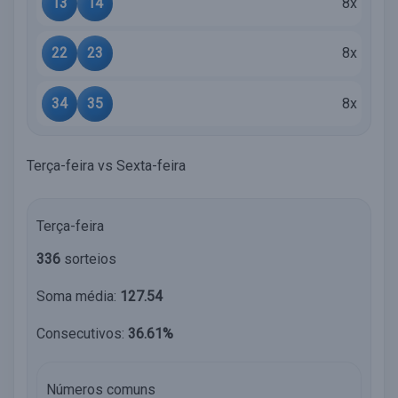
13
14
8x
22
23
8x
34
35
8x
Terça-feira vs Sexta-feira
Terça-feira
336
sorteios
Soma média:
127.54
Consecutivos:
36.61%
Números comuns