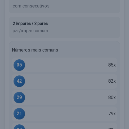
com consecutivos
2 ímpares / 3 pares
par/ímpar comum
Números mais comuns
35
85x
42
82x
29
80x
21
79x