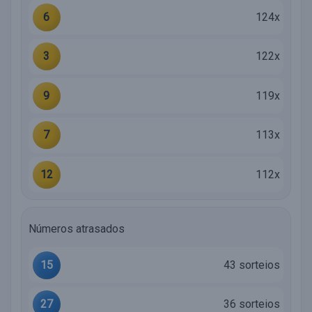
6
124x
3
122x
9
119x
7
113x
12
112x
Números atrasados
15
43 sorteios
27
36 sorteios