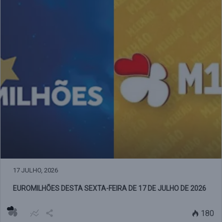
17 JULHO, 2026
EUROMILHÕES DESTA SEXTA-FEIRA DE 17 DE JULHO DE 2026
180