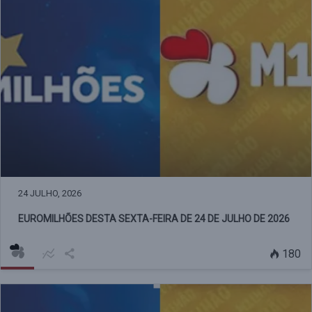
24 JULHO, 2026
EUROMILHÕES DESTA SEXTA-FEIRA DE 24 DE JULHO DE 2026
180