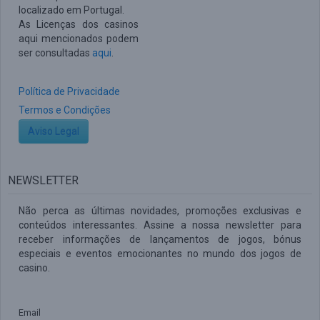
localizado em Portugal.
As Licenças dos casinos
aqui mencionados podem
ser consultadas
aqui
.
Política de Privacidade
Termos e Condições
Aviso Legal
NEWSLETTER
Não perca as últimas novidades, promoções exclusivas e
conteúdos interessantes. Assine a nossa newsletter para
receber informações de lançamentos de jogos, bónus
especiais e eventos emocionantes no mundo dos jogos de
casino.
Email