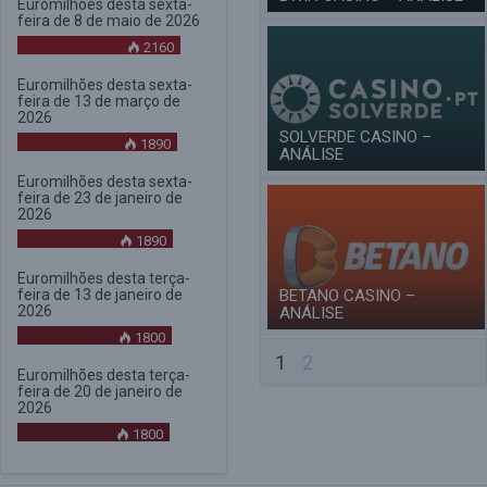
Euromilhões desta sexta-
feira de 8 de maio de 2026
2160
Euromilhões desta sexta-
feira de 13 de março de
2026
SOLVERDE CASINO –
1890
ANÁLISE
Euromilhões desta sexta-
feira de 23 de janeiro de
2026
1890
Euromilhões desta terça-
feira de 13 de janeiro de
BETANO CASINO –
2026
ANÁLISE
1800
1
2
Euromilhões desta terça-
feira de 20 de janeiro de
2026
1800