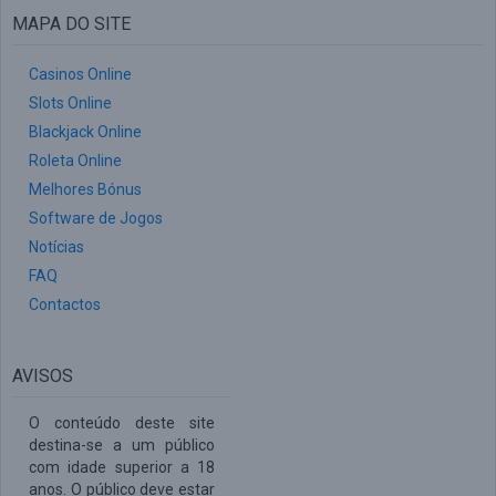
MAPA DO SITE
Casinos Online
Slots Online
Blackjack Online
Roleta Online
Melhores Bónus
Software de Jogos
Notícias
FAQ
Contactos
AVISOS
O conteúdo deste site
destina-se a um público
com idade superior a 18
anos. O público deve estar