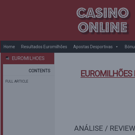
Home
Resultados Euromilhões
Apostas Desportivas
Bónu
EUROMILHOES
CONTENTS
EUROMILHÕES D
FULL ARTICLE
ANÁLISE / REVIE