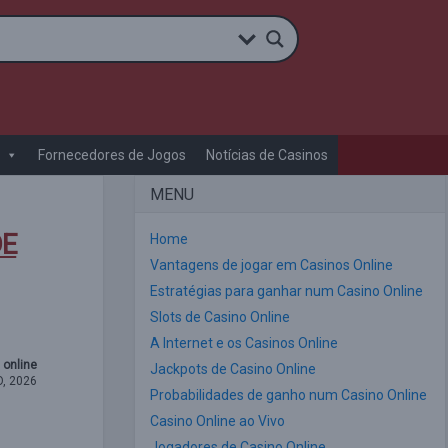
Fornecedores de Jogos
Notícias de Casinos
MENU
DE
Home
Vantagens de jogar em Casinos Online
Estratégias para ganhar num Casino Online
Slots de Casino Online
A Internet e os Casinos Online
 online
Jackpots de Casino Online
, 2026
Probabilidades de ganho num Casino Online
Casino Online ao Vivo
Jogadores de Casino Online