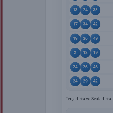
13
24
33
17
34
42
19
36
49
2
12
19
24
26
46
24
29
42
Terça-feira vs Sexta-feira