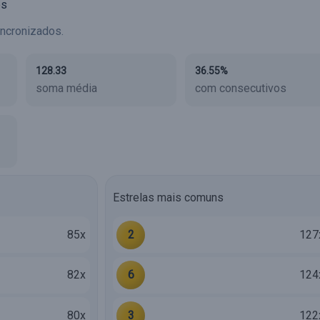
es
incronizados.
128.33
36.55%
soma média
com consecutivos
Estrelas mais comuns
85x
2
127
82x
6
124
80x
3
122