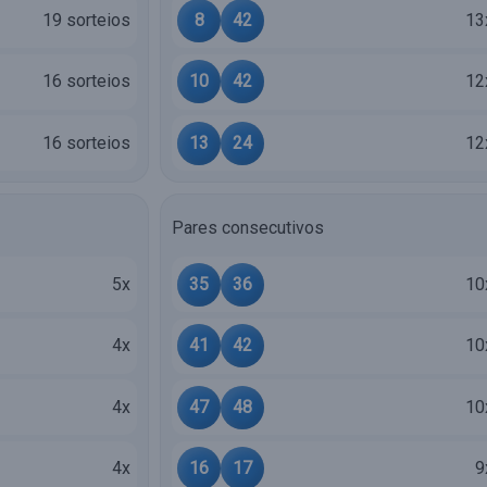
19 sorteios
8
42
13
16 sorteios
10
42
12
16 sorteios
13
24
12
Pares consecutivos
5x
35
36
10
4x
41
42
10
4x
47
48
10
4x
16
17
9