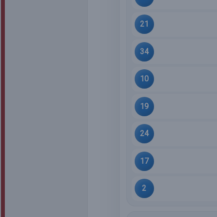
21
34
10
19
24
17
2