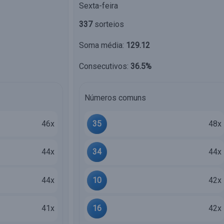
Sexta-feira
337
sorteios
Soma média:
129.12
Consecutivos:
36.5%
Números comuns
46x
35
48x
44x
34
44x
44x
10
42x
41x
16
42x