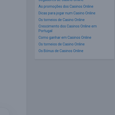
As promoções dos Casinos Online
Dicas para jogar num Casino Online
Os torneios de Casino Online
Crescimento dos Casinos Online em
Portugal
Como ganhar em Casinos Online
Os torneios de Casino Online
Os Bónus de Casinos Online