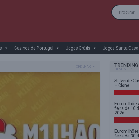
s
Casinos de Portugal
Jogos Grátis
Jogos Santa Casa
TRENDING
ORDENAR
HEAT INDEX
Solverde Cas
– Clone
Euromilhões
feira de 16 
2026
Euromilhões
feira de 30 