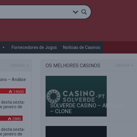
Fornecedores de Jogos
Notícias de Casinos
OS MELHORES CASINOS
ORDENAR
ORDENAR
ino – Análise
14600
 desta sexta-
SOLVERDE CASINO – ANÁLISE
de janeiro de
– CLONE
2880
 desta sexta-
de janeiro de