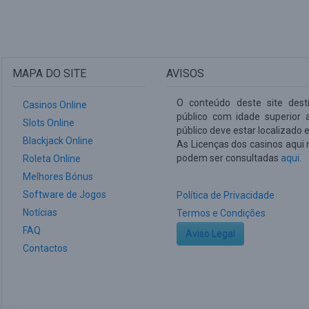
MAPA DO SITE
AVISOS
O conteúdo deste site des
Casinos Online
público com idade superior 
Slots Online
público deve estar localizado 
Blackjack Online
As Licenças dos casinos aqu
podem ser consultadas
aqui
.
Roleta Online
Melhores Bónus
Software de Jogos
Política de Privacidade
Notícias
Termos e Condições
FAQ
Aviso Legal
Contactos