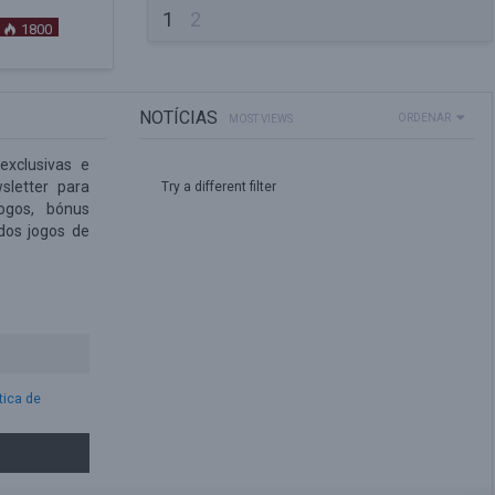
1
2
1800
NOTÍCIAS
ORDENAR
MOST VIEWS
exclusivas e
sletter para
Try a different filter
ogos, bónus
dos jogos de
tica de