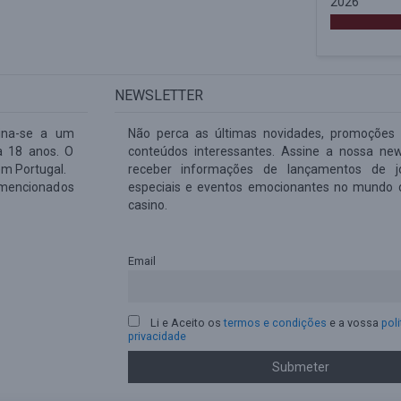
2026
NEWSLETTER
tina-se a um
Não perca as últimas novidades, promoções 
a 18 anos. O
conteúdos interessantes. Assine a nossa new
em Portugal.
receber informações de lançamentos de j
i mencionados
especiais e eventos emocionantes no mundo 
casino.
Email
Li e Aceito os
termos e condições
e a vossa
poli
privacidade