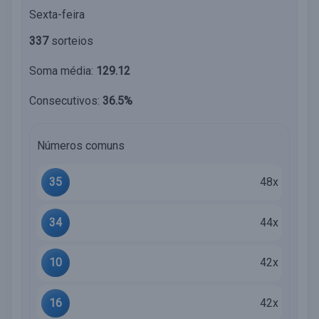
Sexta-feira
337
sorteios
Soma média:
129.12
Consecutivos:
36.5%
Números comuns
35
48x
34
44x
10
42x
16
42x