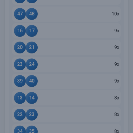
47
48
10x
16
17
9x
20
21
9x
23
24
9x
39
40
9x
13
14
8x
22
23
8x
34
35
8x