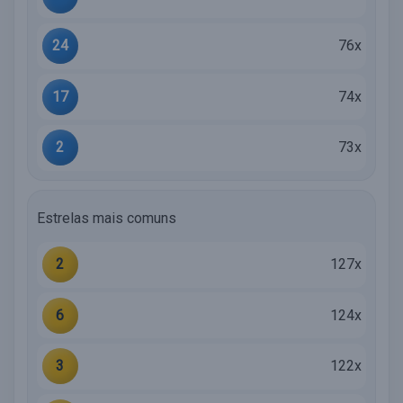
24
76x
17
74x
2
73x
Estrelas mais comuns
2
127x
6
124x
3
122x