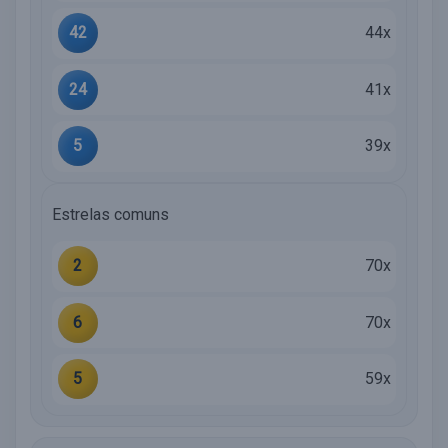
42
44x
24
41x
5
39x
Estrelas comuns
2
70x
6
70x
5
59x