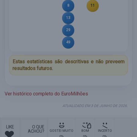
8
11
13
29
49
Estas estatísticas são descritivas e não preveem
resultados futuros.
Ver histórico completo do EuroMilhões
ATUALIZADO EM 3 DE JUNHO DE 2026.
LIKE
O QUE
ACHOU?
GOSTEI MUITO
BOM
INCERTO
0%
0%
0%