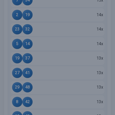
7
34
15x
2
19
14x
23
32
14x
5
14
14x
19
37
13x
27
41
13x
29
48
13x
8
42
13x