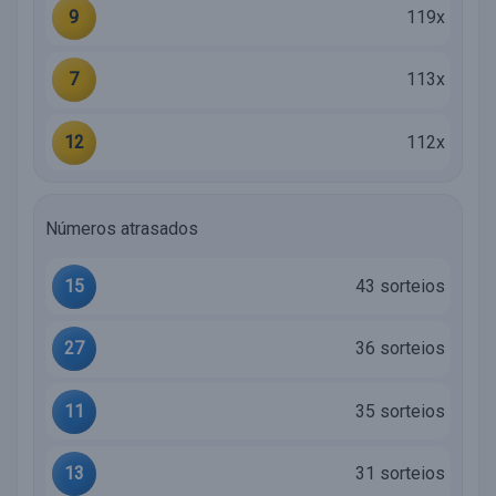
9
119x
7
113x
12
112x
Números atrasados
15
43 sorteios
27
36 sorteios
11
35 sorteios
13
31 sorteios