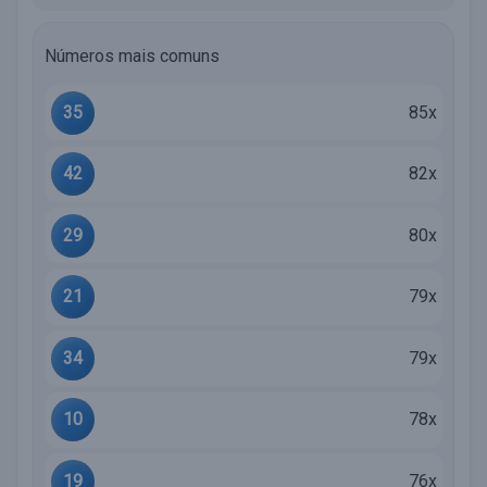
Números mais comuns
35
85x
42
82x
29
80x
21
79x
34
79x
10
78x
19
76x