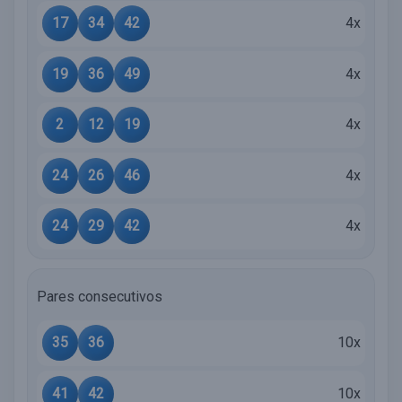
17
34
42
4x
19
36
49
4x
2
12
19
4x
24
26
46
4x
24
29
42
4x
Pares consecutivos
35
36
10x
41
42
10x