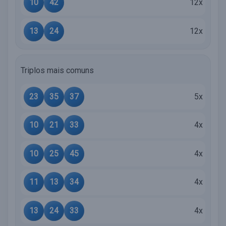
10
42
12x
13
24
12x
Triplos mais comuns
23
35
37
5x
10
21
33
4x
10
25
45
4x
11
13
34
4x
13
24
33
4x