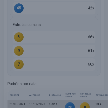
45
42x
Estrelas comuns
3
66x
9
61x
7
60x
Padrões por data
NÚMEROS
ESTRELAS
RECENTE
ANTERIOR
DISTÂNCIA
TOTAL/SCO
IGUAIS
IGUAIS
21/09/2021
15/09/2020
6 dias
13.4
20
8