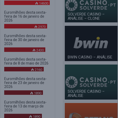
14600
Euromilhões desta sexta-
SOLVERDE CASINO –
feira de 16 de janeiro de
ANÁLISE – CLONE
2026
2970
Euromilhões desta sexta-
feira de 30 de janeiro de
2026
2430
BWIN CASINO – ANÁLISE
Euromilhões desta sexta-
feira de 8 de maio de 2026
2160
Euromilhões desta sexta-
feira de 23 de janeiro de
2026
SOLVERDE CASINO –
1890
ANÁLISE
Euromilhões desta sexta-
feira de 13 de março de
2026
1890