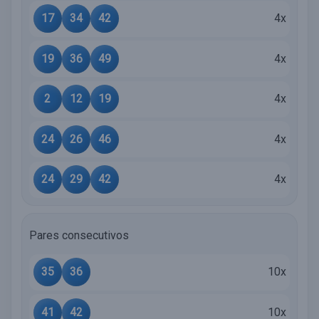
17
34
42
4x
19
36
49
4x
2
12
19
4x
24
26
46
4x
24
29
42
4x
Pares consecutivos
35
36
10x
41
42
10x