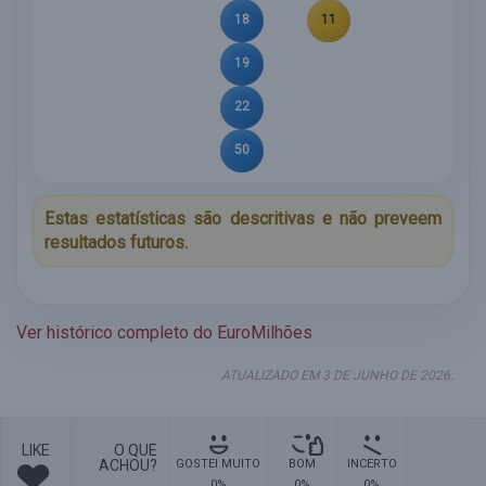
18
11
19
22
50
Estas estatísticas são descritivas e não preveem
resultados futuros.
Ver histórico completo do EuroMilhões
ATUALIZADO EM 3 DE JUNHO DE 2026.
LIKE
O QUE
ACHOU?
GOSTEI MUITO
BOM
INCERTO
0%
0%
0%