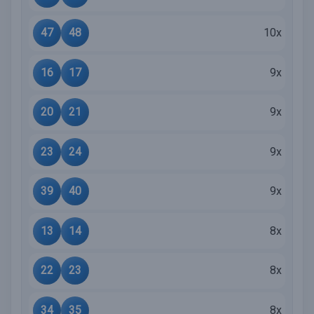
47
48
10x
16
17
9x
20
21
9x
23
24
9x
39
40
9x
13
14
8x
22
23
8x
34
35
8x