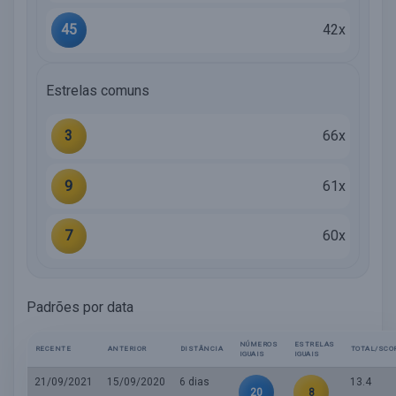
45
42x
Estrelas comuns
3
66x
9
61x
7
60x
Padrões por data
NÚMEROS
ESTRELAS
RECENTE
ANTERIOR
DISTÂNCIA
TOTAL/SCO
IGUAIS
IGUAIS
21/09/2021
15/09/2020
6 dias
13.4
20
8