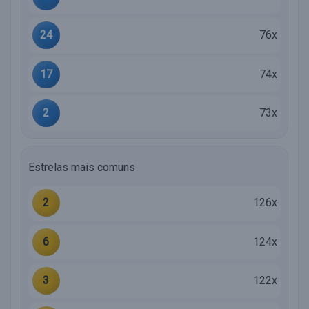
24
76x
17
74x
2
73x
Estrelas mais comuns
2
126x
6
124x
3
122x