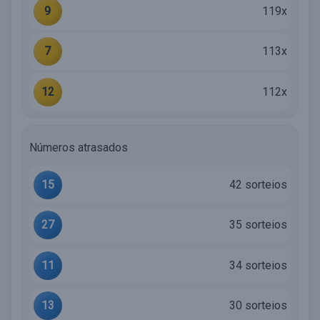
9
119x
7
113x
12
112x
Números atrasados
15
42 sorteios
27
35 sorteios
11
34 sorteios
13
30 sorteios