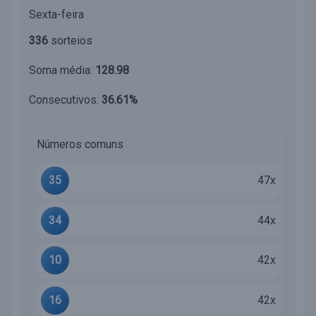
Sexta-feira
336
sorteios
Soma média:
128.98
Consecutivos:
36.61%
Números comuns
35
47x
34
44x
10
42x
16
42x