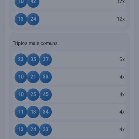
10
42
12x
13
24
12x
Triplos mais comuns
23
35
37
5x
10
21
33
4x
10
25
45
4x
11
13
34
4x
13
24
33
4x