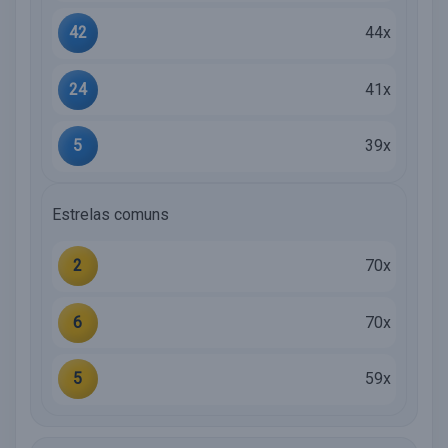
42
44x
24
41x
5
39x
Estrelas comuns
2
70x
6
70x
5
59x