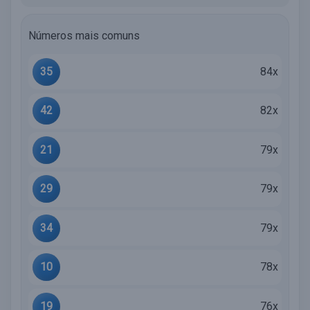
Números mais comuns
35
84x
42
82x
21
79x
29
79x
34
79x
10
78x
19
76x