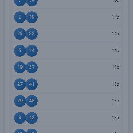
7
34
15x
2
19
14x
23
32
14x
5
14
14x
19
37
13x
27
41
13x
29
48
13x
8
42
13x