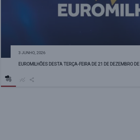
3 JUNHO, 2026
EUROMILHÕES DESTA TERÇA-FEIRA DE 21 DE DEZEMBRO DE