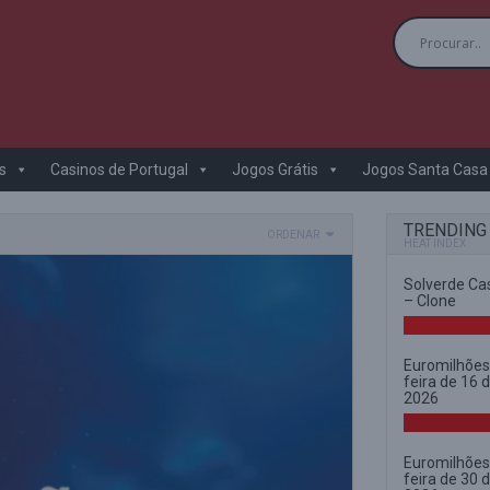
s
Casinos de Portugal
Jogos Grátis
Jogos Santa Casa
TRENDING
ORDENAR
HEAT INDEX
Solverde Cas
– Clone
Euromilhões
feira de 16 
2026
Euromilhões
feira de 30 