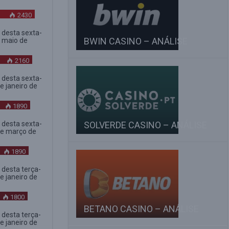
2430
 desta sexta-
BWIN CASINO – ANÁLISE
e maio de
2160
 desta sexta-
de janeiro de
1890
SOLVERDE CASINO – ANÁLISE
 desta sexta-
de março de
1890
 desta terça-
de janeiro de
1800
BETANO CASINO – ANÁLISE
 desta terça-
de janeiro de