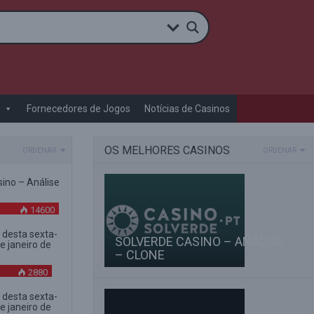
Fornecedores de Jogos
Notícias de Casinos
OS MELHORES CASINOS
ORDENAR
ORDENAR
ino – Análise
14600
 desta sexta-
SOLVERDE CASINO – ANÁLISE
de janeiro de
– CLONE
2880
 desta sexta-
de janeiro de