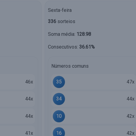
Sexta-feira
336
sorteios
Soma média:
128.98
Consecutivos:
36.61%
Números comuns
46x
35
47x
44x
34
44x
44x
10
42x
41x
16
42x