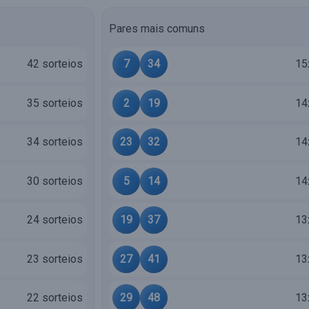
Pares mais comuns
42 sorteios
7
34
15
35 sorteios
2
19
14
34 sorteios
23
32
14
30 sorteios
5
14
14
24 sorteios
19
37
13
23 sorteios
27
41
13
22 sorteios
29
48
13