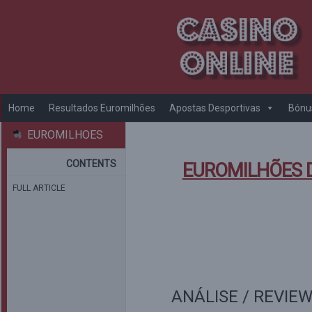
Home
Resultados Euromilhões
Apostas Desportivas
Bónu
EUROMILHOES
CONTENTS
EUROMILHÕES D
FULL ARTICLE
ANÁLISE / REVIE