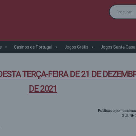
s
Casinos de Portugal
Jogos Grátis
Jogos Santa Casa
ESTA TERÇA-FEIRA DE 21 DE DEZEMB
DE 2021
Publicado por casinos
3 JUNHO
W