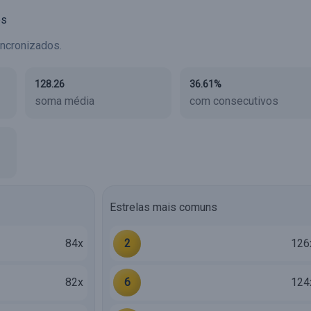
es
incronizados.
128.26
36.61%
soma média
com consecutivos
Estrelas mais comuns
84x
2
126
82x
6
124