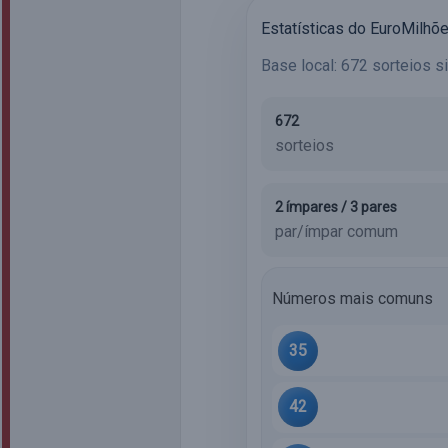
Estatísticas do EuroMilhõ
Base local: 672 sorteios s
672
sorteios
2 ímpares / 3 pares
par/ímpar comum
Números mais comuns
35
42