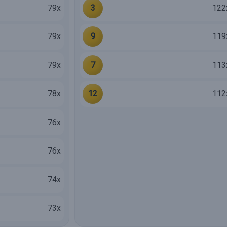
79x
3
122
79x
9
119
79x
7
113
78x
12
112
76x
76x
74x
73x