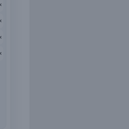
x
x
x
x