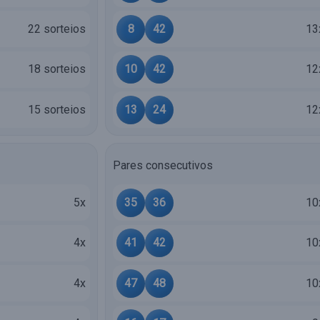
22 sorteios
8
42
13
18 sorteios
10
42
12
15 sorteios
13
24
12
Pares consecutivos
5x
35
36
10
4x
41
42
10
4x
47
48
10