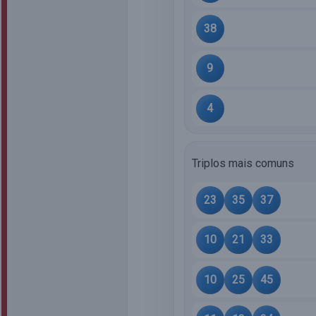
38
9
4
Triplos mais comuns
23
35
37
10
21
33
10
25
45