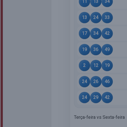
11
13
34
13
24
33
17
34
42
19
36
49
2
12
19
24
26
46
24
29
42
Terça-feira vs Sexta-feira