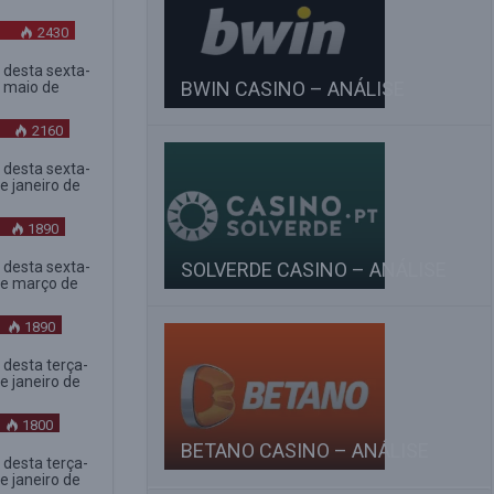
2430
 desta sexta-
BWIN CASINO – ANÁLISE
e maio de
2160
 desta sexta-
de janeiro de
1890
SOLVERDE CASINO – ANÁLISE
 desta sexta-
de março de
1890
 desta terça-
de janeiro de
1800
BETANO CASINO – ANÁLISE
 desta terça-
de janeiro de