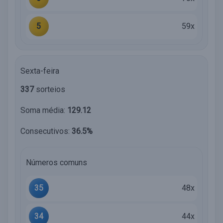
5
59x
Sexta-feira
337
sorteios
Soma média:
129.12
Consecutivos:
36.5%
Números comuns
35
48x
34
44x