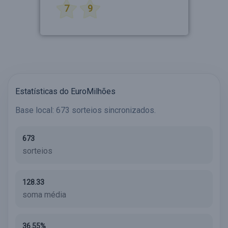
7
9
Estatísticas do EuroMilhões
Base local: 673 sorteios sincronizados.
673
sorteios
128.33
soma média
36.55%