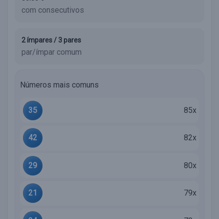
com consecutivos
2 ímpares / 3 pares
par/ímpar comum
Números mais comuns
35
85x
42
82x
29
80x
21
79x