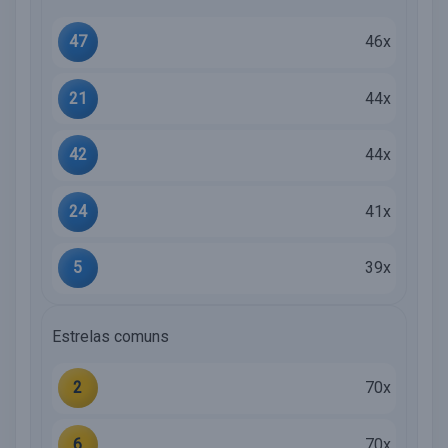
47
46x
21
44x
42
44x
24
41x
5
39x
Estrelas comuns
2
70x
6
70x