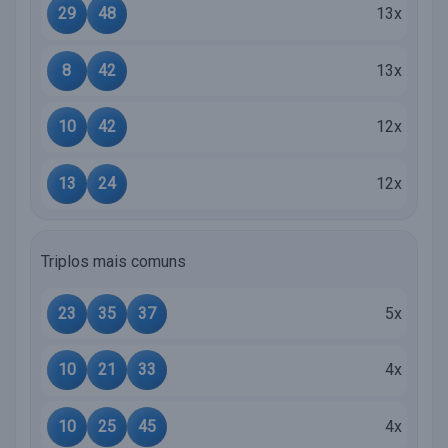
29
48
13x
8
42
13x
10
42
12x
13
24
12x
Triplos mais comuns
23
35
37
5x
10
21
33
4x
10
25
45
4x