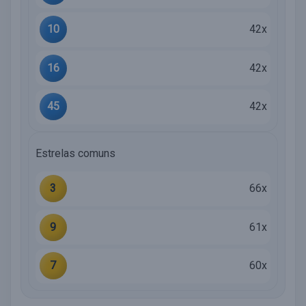
10
42x
16
42x
45
42x
Estrelas comuns
3
66x
9
61x
7
60x