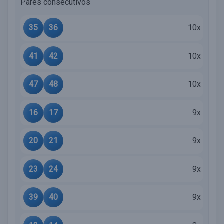
Pares consecutivos
35
36
10x
41
42
10x
47
48
10x
16
17
9x
20
21
9x
23
24
9x
39
40
9x