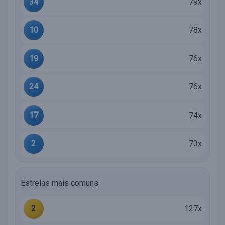
34
79x
10
78x
19
76x
24
76x
17
74x
2
73x
Estrelas mais comuns
2
127x