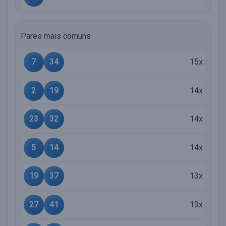
Pares mais comuns
7
34
15x
2
19
14x
23
32
14x
5
14
14x
19
37
13x
27
41
13x