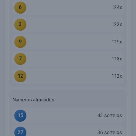
6
124x
3
122x
9
119x
7
113x
12
112x
Números atrasados
15
43 sorteios
27
36 sorteios