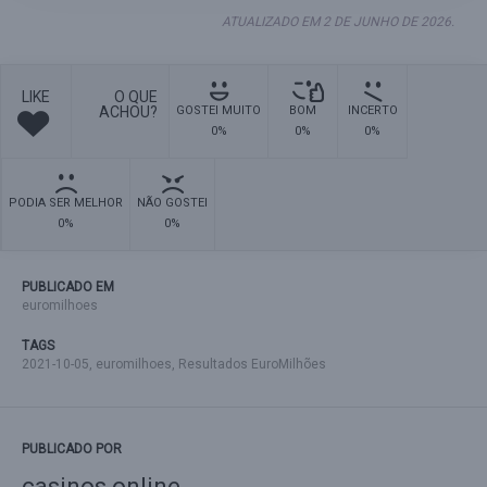
ATUALIZADO EM 2 DE JUNHO DE 2026.
LIKE
O QUE
ACHOU?
GOSTEI MUITO
BOM
INCERTO
0%
0%
0%
PODIA SER MELHOR
NÃO GOSTEI
0%
0%
PUBLICADO EM
euromilhoes
TAGS
2021-10-05
,
euromilhoes
,
Resultados EuroMilhões
PUBLICADO POR
casinos online