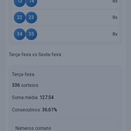
13
14
8x
22
23
8x
34
35
8x
Terça-feira vs Sexta-feira
Terça-feira
336
sorteios
Soma média:
127.54
Consecutivos:
36.61%
Números comuns