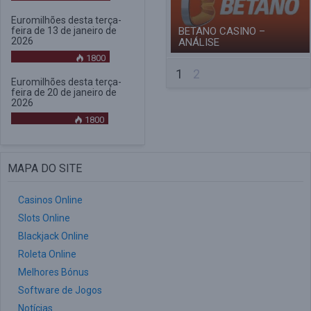
Euromilhões desta terça-
feira de 13 de janeiro de
BETANO CASINO –
2026
ANÁLISE
1800
1
2
Euromilhões desta terça-
feira de 20 de janeiro de
2026
1800
MAPA DO SITE
Casinos Online
Slots Online
Blackjack Online
Roleta Online
Melhores Bónus
Software de Jogos
Notícias