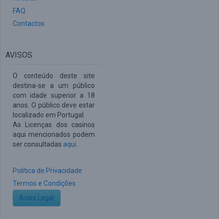
FAQ
Contactos
AVISOS
O conteúdo deste site
destina-se a um público
com idade superior a 18
anos. O público deve estar
localizado em Portugal.
As Licenças dos casinos
aqui mencionados podem
ser consultadas
aqui
.
Política de Privacidade
Termos e Condições
Aviso Legal