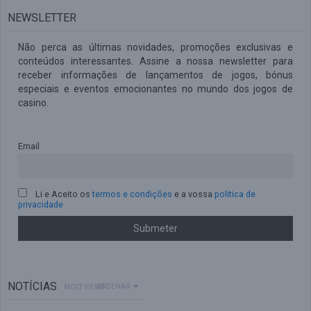
NEWSLETTER
Não perca as últimas novidades, promoções exclusivas e
conteúdos interessantes. Assine a nossa newsletter para
receber informações de lançamentos de jogos, bónus
especiais e eventos emocionantes no mundo dos jogos de
casino.
Email
Li e Aceito os
termos e condições
e a vossa
politica de
privacidade
NOTÍCIAS
ORDENAR
MOST VIEWS