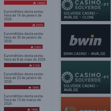
14600
Euromilhões desta sexta-
SOLVERDE CASINO –
feira de 16 de janeiro de
ANÁLISE – CLONE
2026
2970
Euromilhões desta sexta-
feira de 30 de janeiro de
2026
2430
BWIN CASINO – ANÁLISE
Euromilhões desta sexta-
feira de 8 de maio de 2026
2160
Euromilhões desta sexta-
feira de 23 de janeiro de
2026
SOLVERDE CASINO –
1890
ANÁLISE
Euromilhões desta sexta-
feira de 13 de março de
2026
1890