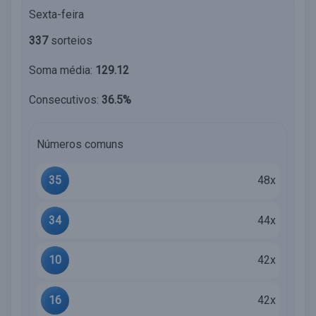
Sexta-feira
337
sorteios
Soma média:
129.12
Consecutivos:
36.5%
Números comuns
35
48x
34
44x
10
42x
16
42x