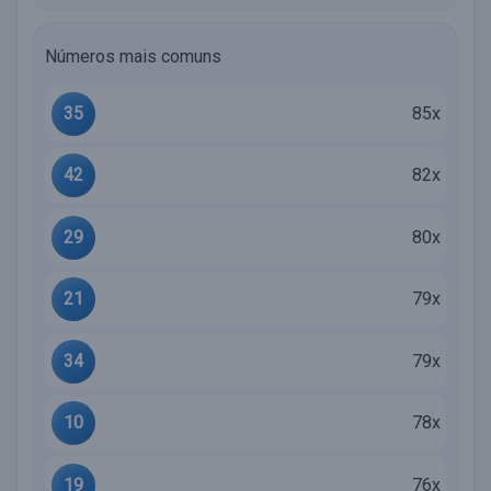
Números mais comuns
35
85x
42
82x
29
80x
21
79x
34
79x
10
78x
19
76x