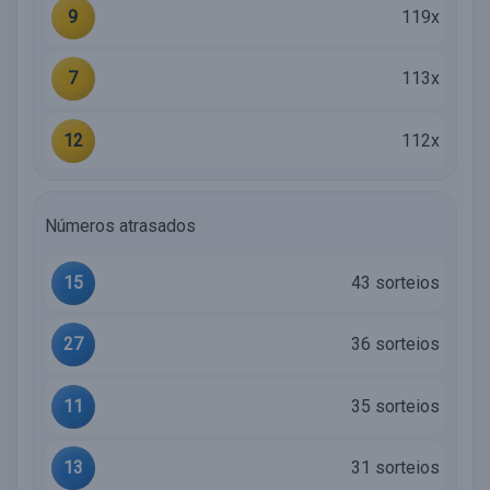
9
119x
7
113x
12
112x
Números atrasados
15
43 sorteios
27
36 sorteios
11
35 sorteios
13
31 sorteios