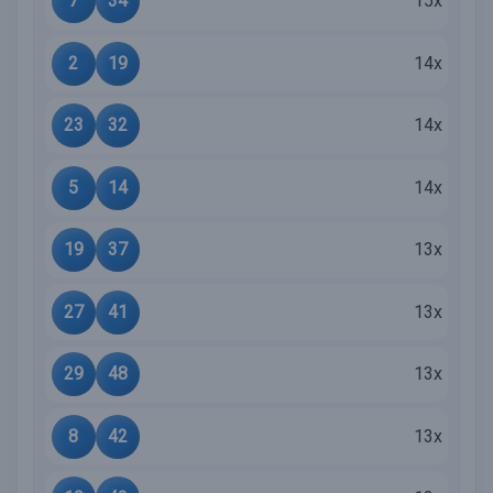
7
34
15x
2
19
14x
23
32
14x
5
14
14x
19
37
13x
27
41
13x
29
48
13x
8
42
13x