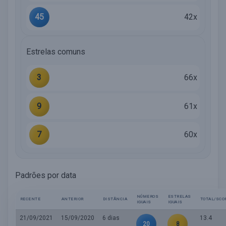
45
42x
Estrelas comuns
3
66x
9
61x
7
60x
Padrões por data
NÚMEROS
ESTRELAS
RECENTE
ANTERIOR
DISTÂNCIA
TOTAL/SCO
IGUAIS
IGUAIS
21/09/2021
15/09/2020
6 dias
13.4
20
8