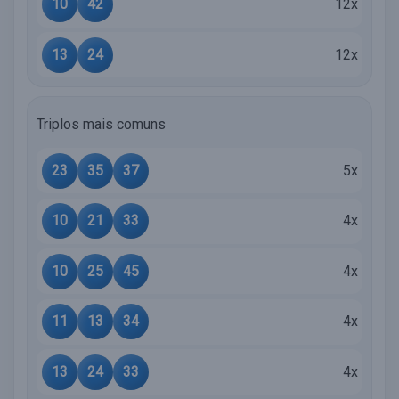
10
42
12x
13
24
12x
Triplos mais comuns
23
35
37
5x
10
21
33
4x
10
25
45
4x
11
13
34
4x
13
24
33
4x