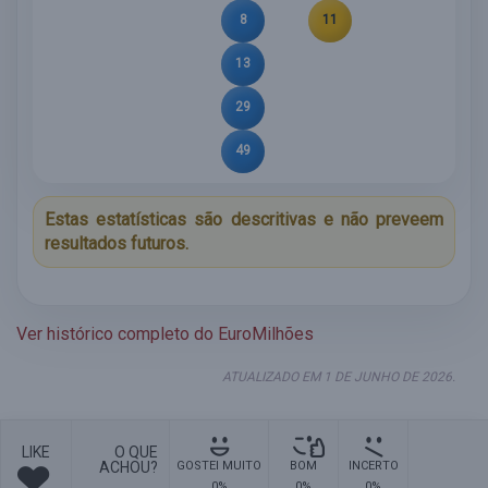
8
11
13
29
49
Estas estatísticas são descritivas e não preveem
resultados futuros.
Ver histórico completo do EuroMilhões
ATUALIZADO EM 1 DE JUNHO DE 2026.
LIKE
O QUE
ACHOU?
GOSTEI MUITO
BOM
INCERTO
0%
0%
0%