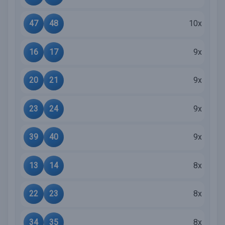
47
48
10x
16
17
9x
20
21
9x
23
24
9x
39
40
9x
13
14
8x
22
23
8x
34
35
8x