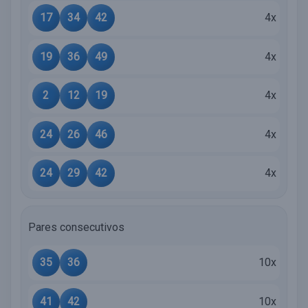
17
34
42
4x
19
36
49
4x
2
12
19
4x
24
26
46
4x
24
29
42
4x
Pares consecutivos
35
36
10x
41
42
10x