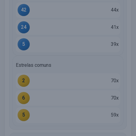
42
44x
24
41x
5
39x
Estrelas comuns
2
70x
6
70x
5
59x