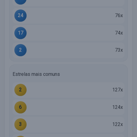
24
76x
17
74x
2
73x
Estrelas mais comuns
2
127x
6
124x
3
122x