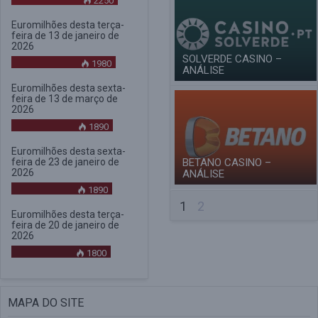
2250
Euromilhões desta terça-
feira de 13 de janeiro de
2026
SOLVERDE CASINO –
1980
ANÁLISE
Euromilhões desta sexta-
feira de 13 de março de
2026
1890
Euromilhões desta sexta-
feira de 23 de janeiro de
BETANO CASINO –
2026
ANÁLISE
1890
1
2
Euromilhões desta terça-
feira de 20 de janeiro de
2026
1800
MAPA DO SITE