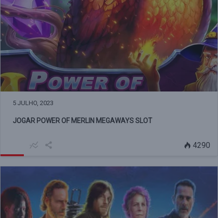
5 JULHO, 2023
JOGAR POWER OF MERLIN MEGAWAYS SLOT
4290