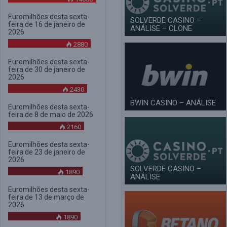
Euromilhões desta sexta-
SOLVERDE CASINO –
feira de 16 de janeiro de
ANÁLISE – CLONE
2026
2880
Euromilhões desta sexta-
feira de 30 de janeiro de
2026
2430
BWIN CASINO – ANÁLISE
Euromilhões desta sexta-
feira de 8 de maio de 2026
2160
Euromilhões desta sexta-
feira de 23 de janeiro de
2026
SOLVERDE CASINO –
1890
ANÁLISE
Euromilhões desta sexta-
feira de 13 de março de
2026
1890