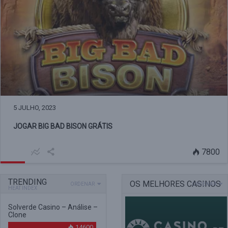
5 JULHO, 2023
JOGAR BIG BAD BISON GRÁTIS
7800
TRENDING
OS MELHORES CASINOS
ORDENAR
ORDENAR
HEAT INDEX
Solverde Casino – Análise –
Clone
14600