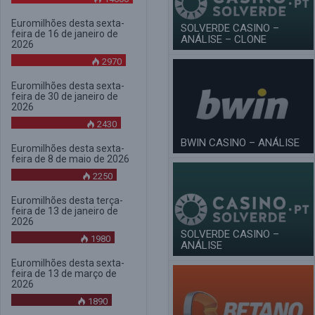
Euromilhões desta sexta-
SOLVERDE CASINO –
feira de 16 de janeiro de
ANÁLISE – CLONE
2026
2970
Euromilhões desta sexta-
feira de 30 de janeiro de
2026
2430
BWIN CASINO – ANÁLISE
Euromilhões desta sexta-
feira de 8 de maio de 2026
2250
Euromilhões desta terça-
feira de 13 de janeiro de
2026
SOLVERDE CASINO –
1980
ANÁLISE
Euromilhões desta sexta-
feira de 13 de março de
2026
1890