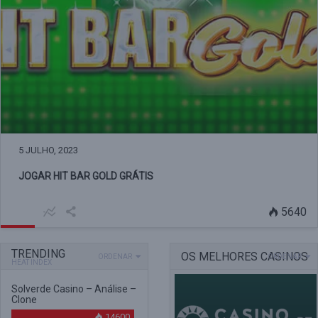
5 JULHO, 2023
JOGAR HIT BAR GOLD GRÁTIS
5640
TRENDING
OS MELHORES CASINOS
ORDENAR
ORDENAR
HEAT INDEX
Solverde Casino – Análise –
Clone
14600