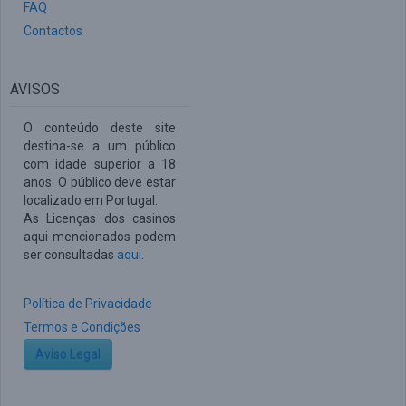
FAQ
Contactos
AVISOS
O conteúdo deste site
destina-se a um público
com idade superior a 18
anos. O público deve estar
localizado em Portugal.
As Licenças dos casinos
aqui mencionados podem
ser consultadas
aqui
.
Política de Privacidade
Termos e Condições
Aviso Legal