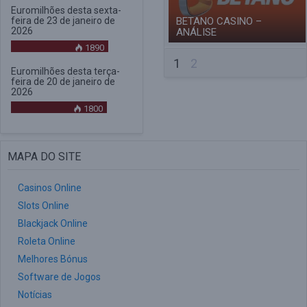
Euromilhões desta sexta-
feira de 23 de janeiro de
BETANO CASINO –
2026
ANÁLISE
1890
1
2
Euromilhões desta terça-
feira de 20 de janeiro de
2026
1800
MAPA DO SITE
Casinos Online
Slots Online
Blackjack Online
Roleta Online
Melhores Bónus
Software de Jogos
Notícias