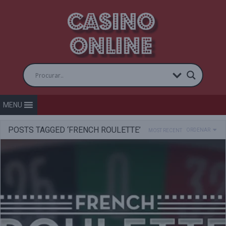
MENU
POSTS TAGGED ‘FRENCH ROULETTE’
ORDENAR
MOST RECENT