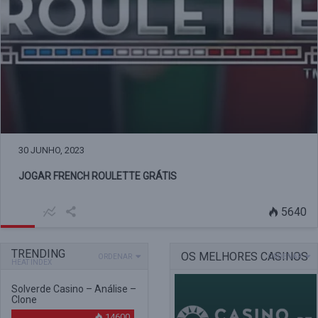
30 JUNHO, 2023
JOGAR FRENCH ROULETTE GRÁTIS
5640
TRENDING
OS MELHORES CASINOS
ORDENAR
ORDENAR
HEAT INDEX
Solverde Casino – Análise –
Clone
14600