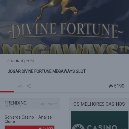
30 JUNHO, 2023
JOGAR DIVINE FORTUNE MEGAWAYS SLOT
5190
TRENDING
OS MELHORES CASINOS
ORDENAR
ORDENAR
HEAT INDEX
Solverde Casino – Análise –
Clone
14600