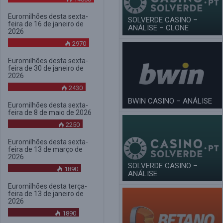
Euromilhões desta sexta-
SOLVERDE CASINO –
feira de 16 de janeiro de
ANÁLISE – CLONE
2026
2970
Euromilhões desta sexta-
feira de 30 de janeiro de
2026
2430
BWIN CASINO – ANÁLISE
Euromilhões desta sexta-
feira de 8 de maio de 2026
2250
Euromilhões desta sexta-
feira de 13 de março de
2026
SOLVERDE CASINO –
1890
ANÁLISE
Euromilhões desta terça-
feira de 13 de janeiro de
2026
1890