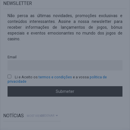
NEWSLETTER
Não perca as últimas novidades, promoções exclusivas e
conteúdos interessantes. Assine a nossa newsletter para
receber informações de lançamentos de jogos, bónus
especiais e eventos emocionantes no mundo dos jogos de
casino.
Email
Li e Aceito os
termos e condições
e a vossa
politica de
privacidade
NOTÍCIAS
ORDENAR
MOST VIEWS