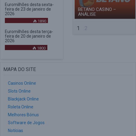
Euromilhões desta sexta-
feira de 23 de janeiro de
BETANO CASINO –
2026
ANÁLISE
1890
1
2
Euromilhões desta terça-
feira de 20 de janeiro de
2026
1800
MAPA DO SITE
Casinos Online
Slots Online
Blackjack Online
Roleta Online
Melhores Bónus
Software de Jogos
Notícias