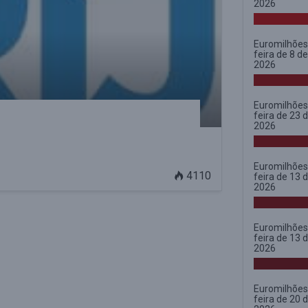
2026
Euromilhões
feira de 8 d
2026
Euromilhões
feira de 23 
2026
Euromilhões
4110
feira de 13 
2026
Euromilhões
feira de 13 
2026
Euromilhões
feira de 20 