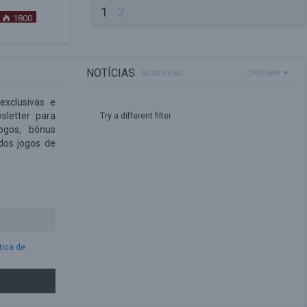
1
2
1800
NOTÍCIAS
ORDENAR
MOST VIEWS
exclusivas e
sletter para
Try a different filter
ogos, bónus
dos jogos de
tica de