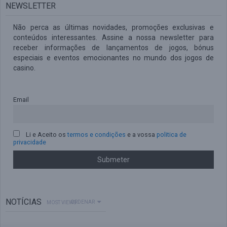
NEWSLETTER
Não perca as últimas novidades, promoções exclusivas e
conteúdos interessantes. Assine a nossa newsletter para
receber informações de lançamentos de jogos, bónus
especiais e eventos emocionantes no mundo dos jogos de
casino.
Email
Li e Aceito os
termos e condições
e a vossa
politica de
privacidade
NOTÍCIAS
ORDENAR
MOST VIEWS