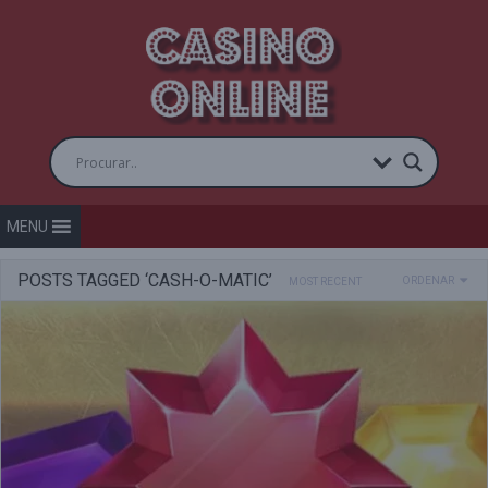
MENU
POSTS TAGGED ‘CASH-O-MATIC’
ORDENAR
MOST RECENT