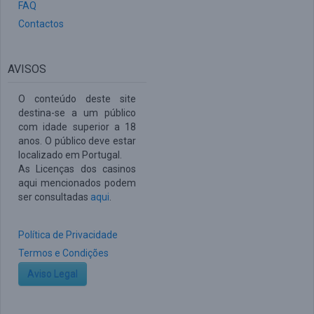
FAQ
Contactos
AVISOS
O conteúdo deste site
destina-se a um público
com idade superior a 18
anos. O público deve estar
localizado em Portugal.
As Licenças dos casinos
aqui mencionados podem
ser consultadas
aqui
.
Política de Privacidade
Termos e Condições
Aviso Legal