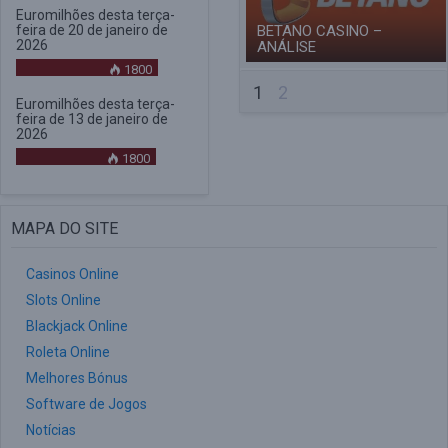
Euromilhões desta terça-
feira de 20 de janeiro de
BETANO CASINO –
2026
ANÁLISE
1800
1
2
Euromilhões desta terça-
feira de 13 de janeiro de
2026
1800
MAPA DO SITE
Casinos Online
Slots Online
Blackjack Online
Roleta Online
Melhores Bónus
Software de Jogos
Notícias