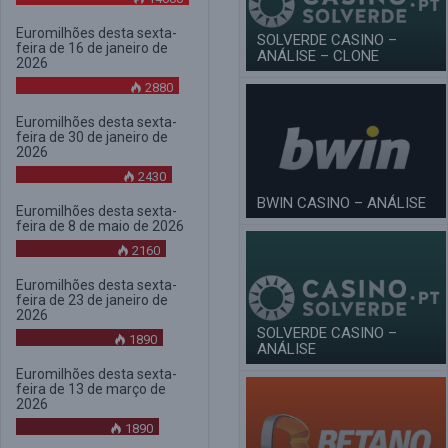
Euromilhões desta sexta-
SOLVERDE CASINO –
feira de 16 de janeiro de
ANÁLISE – CLONE
2026
2880
Euromilhões desta sexta-
feira de 30 de janeiro de
2026
2430
BWIN CASINO – ANÁLISE
Euromilhões desta sexta-
feira de 8 de maio de 2026
2160
Euromilhões desta sexta-
feira de 23 de janeiro de
2026
SOLVERDE CASINO –
1890
ANÁLISE
Euromilhões desta sexta-
feira de 13 de março de
2026
1890