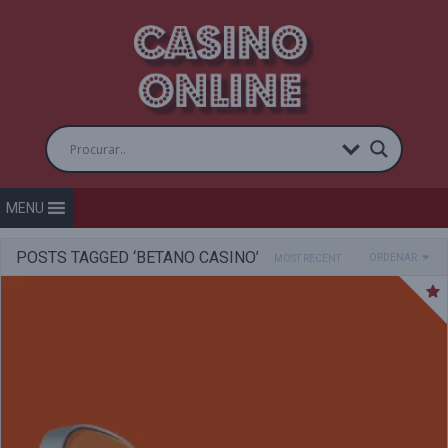
MENU
POSTS TAGGED ‘BETANO CASINO’
ORDENAR
MOST RECENT