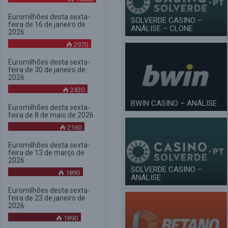
Euromilhões desta sexta-
SOLVERDE CASINO –
feira de 16 de janeiro de
ANÁLISE – CLONE
2026
2970
Euromilhões desta sexta-
feira de 30 de janeiro de
2026
2430
BWIN CASINO – ANÁLISE
Euromilhões desta sexta-
feira de 8 de maio de 2026
2160
Euromilhões desta sexta-
feira de 13 de março de
2026
SOLVERDE CASINO –
1890
ANÁLISE
Euromilhões desta sexta-
feira de 23 de janeiro de
2026
1890