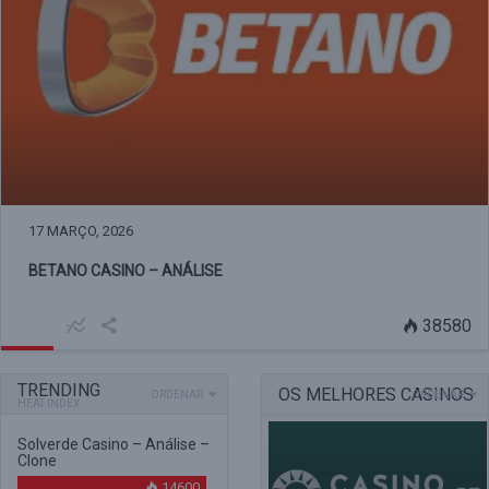
17 MARÇO, 2026
BETANO CASINO – ANÁLISE
38580
TRENDING
OS MELHORES CASINOS
ORDENAR
ORDENAR
HEAT INDEX
Solverde Casino – Análise –
Clone
14600