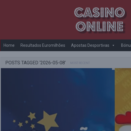
Home
Resultados Euromilhões
Apostas Desportivas
Bónu
POSTS TAGGED ‘2026-05-08’
MOST RECENT