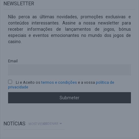
NEWSLETTER
Não perca as últimas novidades, promoções exclusivas e
conteúdos interessantes. Assine a nossa newsletter para
receber informações de lançamentos de jogos, bónus
especiais e eventos emocionantes no mundo dos jogos de
casino.
Email
Li e Aceito os
termos e condições
e a vossa
politica de
privacidade
NOTÍCIAS
ORDENAR
MOST VIEWS