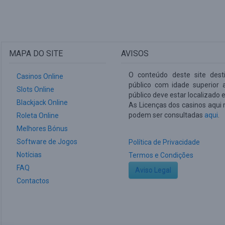
MAPA DO SITE
AVISOS
O conteúdo deste site des
Casinos Online
público com idade superior 
Slots Online
público deve estar localizado 
Blackjack Online
As Licenças dos casinos aqu
podem ser consultadas
aqui
.
Roleta Online
Melhores Bónus
Software de Jogos
Política de Privacidade
Notícias
Termos e Condições
FAQ
Aviso Legal
Contactos