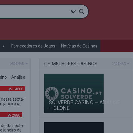
Fornecedores de Jogos
Notícias de Casinos
OS MELHORES CASINOS
ORDENAR
ORDENAR
ino – Análise
14600
 desta sexta-
SOLVERDE CASINO – ANÁLISE
de janeiro de
– CLONE
2880
 desta sexta-
de janeiro de