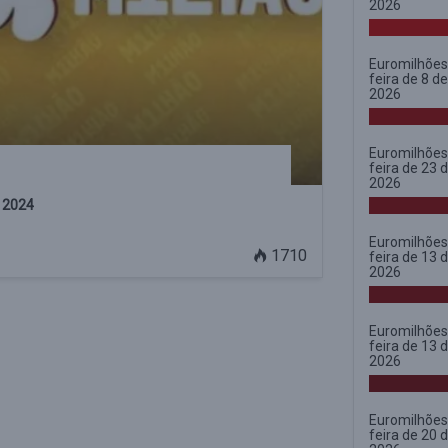
2026
Euromilhões
feira de 8 d
2026
Euromilhões
feira de 23 
2026
 2024
Euromilhões
1710
feira de 13 
2026
Euromilhões
feira de 13 
2026
Euromilhões
feira de 20 