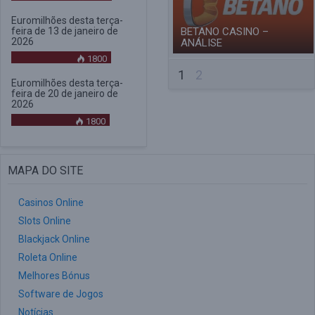
Euromilhões desta terça-
feira de 13 de janeiro de
BETANO CASINO –
2026
ANÁLISE
1800
1
2
Euromilhões desta terça-
feira de 20 de janeiro de
2026
1800
MAPA DO SITE
Casinos Online
Slots Online
Blackjack Online
Roleta Online
Melhores Bónus
Software de Jogos
Notícias