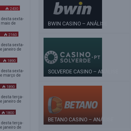
2430
 desta sexta-
BWIN CASINO – ANÁLISE
e maio de
2160
 desta sexta-
de janeiro de
1890
SOLVERDE CASINO – ANÁLISE
 desta sexta-
de março de
1890
 desta terça-
de janeiro de
1800
BETANO CASINO – ANÁLISE
 desta terça-
de janeiro de