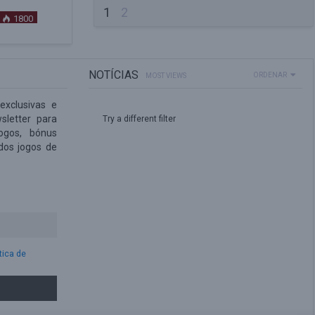
1
2
1800
NOTÍCIAS
ORDENAR
MOST VIEWS
exclusivas e
sletter para
Try a different filter
ogos, bónus
dos jogos de
tica de