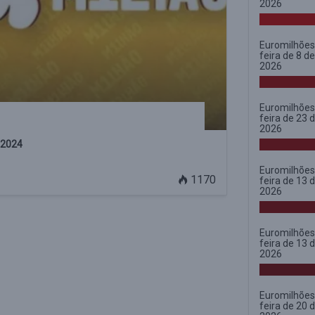
2026
Euromilhões
feira de 8 d
2026
Euromilhões
feira de 23 
2026
 2024
Euromilhões
1170
feira de 13 
2026
Euromilhões
feira de 13 
2026
Euromilhões
feira de 20 