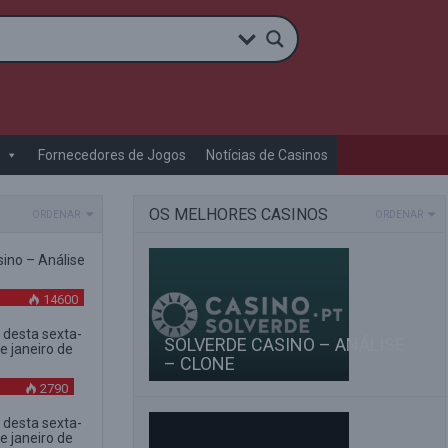
Fornecedores de Jogos
Notícias de Casinos
OS MELHORES CASINOS
ORDENAR
ORDENAR
ino – Análise
14600
 desta sexta-
SOLVERDE CASINO – ANÁLISE
de janeiro de
– CLONE
2790
 desta sexta-
de janeiro de