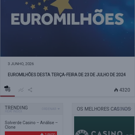
3 JUNHO, 2026
EUROMILHÕES DESTA TERÇA-FEIRA DE 23 DE JULHO DE 2024
4320
TRENDING
OS MELHORES CASINOS
ORDENAR
ORDENAR
HEAT INDEX
Solverde Casino – Análise –
Clone
14600