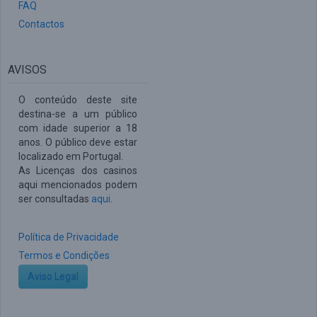
FAQ
Contactos
AVISOS
O conteúdo deste site
destina-se a um público
com idade superior a 18
anos. O público deve estar
localizado em Portugal.
As Licenças dos casinos
aqui mencionados podem
ser consultadas
aqui
.
Política de Privacidade
Termos e Condições
Aviso Legal