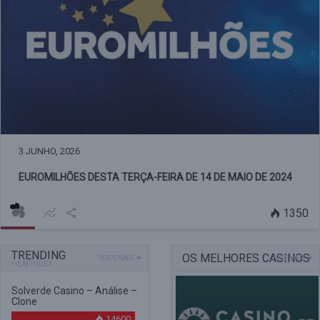
3 JUNHO, 2026
EUROMILHÕES DESTA TERÇA-FEIRA DE 14 DE MAIO DE 2024
1350
TRENDING
OS MELHORES CASINOS
ORDENAR
ORDENAR
HEAT INDEX
Solverde Casino – Análise –
Clone
14600