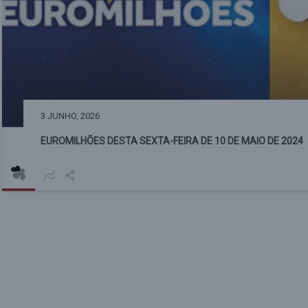
3 JUNHO, 2026
EUROMILHÕES DESTA SEXTA-FEIRA DE 10 DE MAIO DE 2024