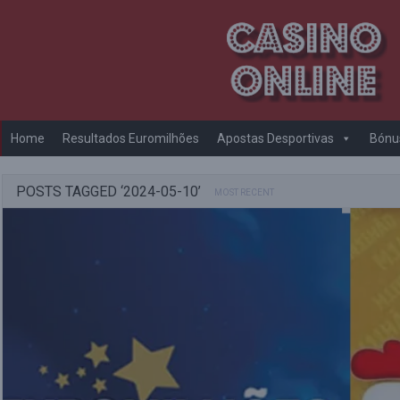
Home
Resultados Euromilhões
Apostas Desportivas
Bónu
POSTS TAGGED ‘2024-05-10’
MOST RECENT