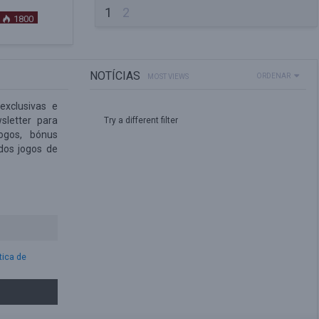
1
2
1800
NOTÍCIAS
ORDENAR
MOST VIEWS
exclusivas e
sletter para
Try a different filter
ogos, bónus
dos jogos de
tica de