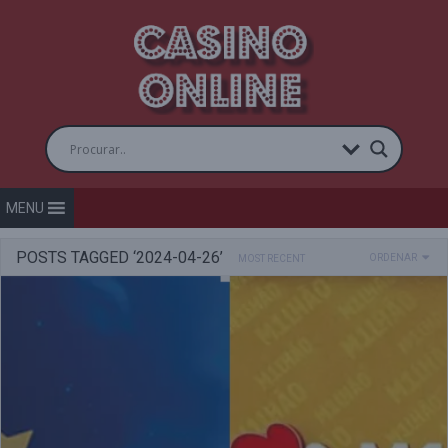
MENU
POSTS TAGGED ‘2024-04-26’
ORDENAR
MOST RECENT