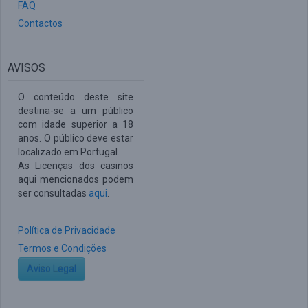
FAQ
Contactos
AVISOS
O conteúdo deste site
destina-se a um público
com idade superior a 18
anos. O público deve estar
localizado em Portugal.
As Licenças dos casinos
aqui mencionados podem
ser consultadas
aqui
.
Política de Privacidade
Termos e Condições
Aviso Legal