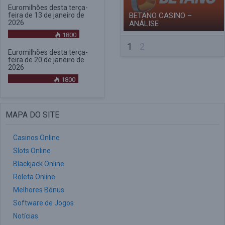
Euromilhões desta terça-
feira de 13 de janeiro de
BETANO CASINO –
2026
ANÁLISE
1800
1
2
Euromilhões desta terça-
feira de 20 de janeiro de
2026
1800
MAPA DO SITE
Casinos Online
Slots Online
Blackjack Online
Roleta Online
Melhores Bónus
Software de Jogos
Notícias