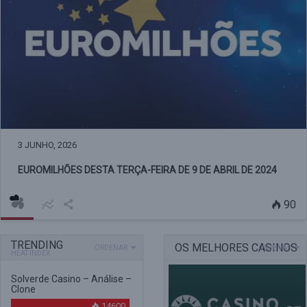
3 JUNHO, 2026
EUROMILHÕES DESTA TERÇA-FEIRA DE 9 DE ABRIL DE 2024
90
TRENDING
OS MELHORES CASINOS
ORDENAR
ORDENAR
HEAT INDEX
Solverde Casino – Análise –
Clone
14600