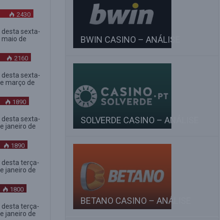
2430
 desta sexta-
BWIN CASINO – ANÁLISE
e maio de
2160
 desta sexta-
de março de
1890
SOLVERDE CASINO – ANÁLISE
 desta sexta-
de janeiro de
1890
 desta terça-
de janeiro de
1800
BETANO CASINO – ANÁLISE
 desta terça-
de janeiro de