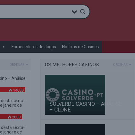
Fornecedores de Jogos
Notícias de Casinos
OS MELHORES CASINOS
ORDENAR
ORDENAR
ino – Análise
14600
 desta sexta-
SOLVERDE CASINO – ANÁLISE
de janeiro de
– CLONE
2880
 desta sexta-
de janeiro de