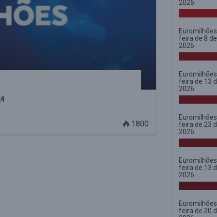
2026
Euromilhões
feira de 8 d
2026
Euromilhões
feira de 13 
2026
24
Euromilhões
1800
feira de 23 
2026
Euromilhões
feira de 13 
2026
Euromilhões
feira de 20 