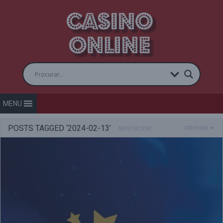
MENU
POSTS TAGGED ‘2024-02-13’
ORDENAR
MOST RECENT