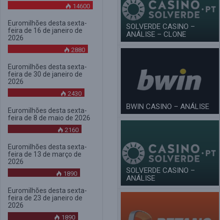
14600
Euromilhões desta sexta-
SOLVERDE CASINO –
feira de 16 de janeiro de
ANÁLISE – CLONE
2026
2880
Euromilhões desta sexta-
feira de 30 de janeiro de
2026
2430
BWIN CASINO – ANÁLISE
Euromilhões desta sexta-
feira de 8 de maio de 2026
2160
Euromilhões desta sexta-
feira de 13 de março de
2026
SOLVERDE CASINO –
1890
ANÁLISE
Euromilhões desta sexta-
feira de 23 de janeiro de
2026
1890