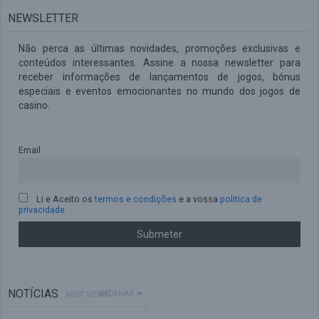
NEWSLETTER
Não perca as últimas novidades, promoções exclusivas e
conteúdos interessantes. Assine a nossa newsletter para
receber informações de lançamentos de jogos, bónus
especiais e eventos emocionantes no mundo dos jogos de
casino.
Email
Li e Aceito os
termos e condições
e a vossa
politica de
privacidade
NOTÍCIAS
ORDENAR
MOST VIEWS