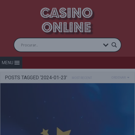
MENU
POSTS TAGGED ‘2024-01-23’
ORDENAR
MOST RECENT