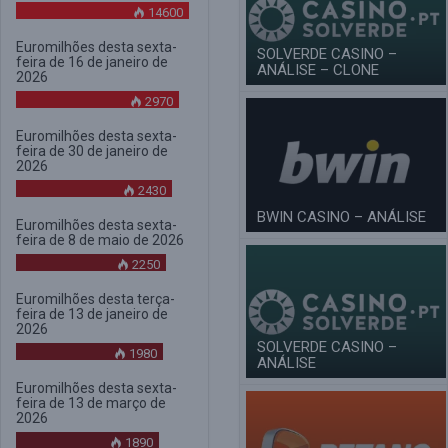
14600
Euromilhões desta sexta-
SOLVERDE CASINO –
feira de 16 de janeiro de
ANÁLISE – CLONE
2026
2970
Euromilhões desta sexta-
feira de 30 de janeiro de
2026
2430
BWIN CASINO – ANÁLISE
Euromilhões desta sexta-
feira de 8 de maio de 2026
2250
Euromilhões desta terça-
feira de 13 de janeiro de
2026
SOLVERDE CASINO –
1980
ANÁLISE
Euromilhões desta sexta-
feira de 13 de março de
2026
1890