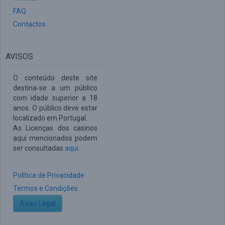
FAQ
Contactos
AVISOS
O conteúdo deste site
destina-se a um público
com idade superior a 18
anos. O público deve estar
localizado em Portugal.
As Licenças dos casinos
aqui mencionados podem
ser consultadas
aqui
.
Política de Privacidade
Termos e Condições
Aviso Legal