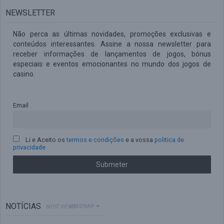
NEWSLETTER
Não perca as últimas novidades, promoções exclusivas e
conteúdos interessantes. Assine a nossa newsletter para
receber informações de lançamentos de jogos, bónus
especiais e eventos emocionantes no mundo dos jogos de
casino.
Email
Li e Aceito os
termos e condições
e a vossa
politica de
privacidade
NOTÍCIAS
ORDENAR
MOST VIEWS