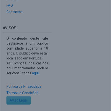
FAQ
Contactos
AVISOS
O conteúdo deste site
destina-se a um público
com idade superior a 18
anos. O público deve estar
localizado em Portugal.
As Licenças dos casinos
aqui mencionados podem
ser consultadas
aqui
.
Política de Privacidade
Termos e Condições
Aviso Legal