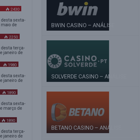
2430
 desta sexta-
BWIN CASINO – ANÁLISE
e maio de
2250
 desta terça-
de janeiro de
1980
SOLVERDE CASINO – ANÁLISE
 desta sexta-
de janeiro de
1890
 desta sexta-
de março de
1890
BETANO CASINO – ANÁLISE
 desta terça-
de janeiro de