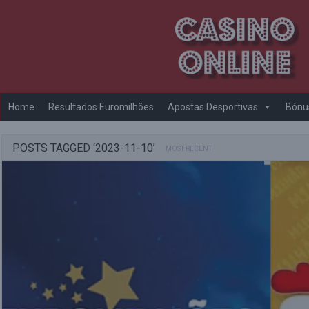
Home
Resultados Euromilhões
Apostas Desportivas
Bónu
POSTS TAGGED ‘2023-11-10’
MOST RECENT