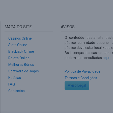
MAPA DO SITE
AVISOS
O conteúdo deste site des
Casinos Online
público com idade superior 
Slots Online
público deve estar localizado 
Blackjack Online
As Licenças dos casinos aqu
podem ser consultadas
aqui
.
Roleta Online
Melhores Bónus
Software de Jogos
Política de Privacidade
Notícias
Termos e Condições
FAQ
Aviso Legal
Contactos