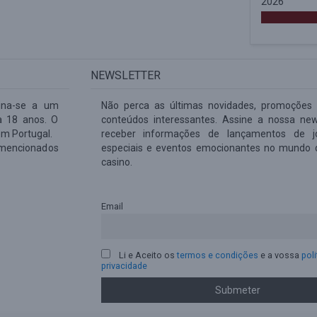
2026
NEWSLETTER
tina-se a um
Não perca as últimas novidades, promoções 
a 18 anos. O
conteúdos interessantes. Assine a nossa new
em Portugal.
receber informações de lançamentos de j
i mencionados
especiais e eventos emocionantes no mundo 
casino.
Email
Li e Aceito os
termos e condições
e a vossa
poli
privacidade