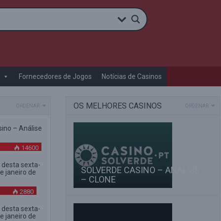
Fornecedores de Jogos
Notícias de Casinos
OS MELHORES CASINOS
ORDENAR
ORDENAR
ino – Análise
14600
 desta sexta-
SOLVERDE CASINO – ANÁLISE
de janeiro de
– CLONE
2880
 desta sexta-
de janeiro de