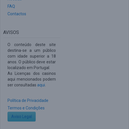
FAQ
Contactos
AVISOS
O conteúdo deste site
destina-se a um público
com idade superior a 18
anos. O público deve estar
localizado em Portugal.
As Licenças dos casinos
aqui mencionados podem
ser consultadas
aqui
.
Política de Privacidade
Termos e Condições
Aviso Legal