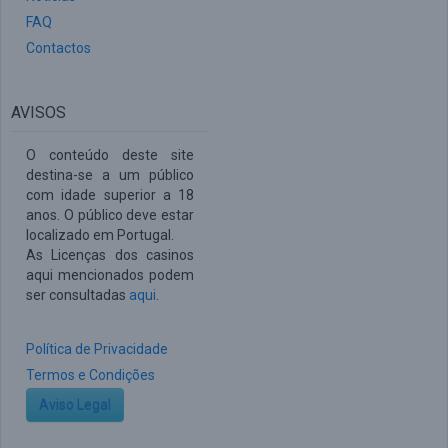
FAQ
Contactos
AVISOS
O conteúdo deste site
destina-se a um público
com idade superior a 18
anos. O público deve estar
localizado em Portugal.
As Licenças dos casinos
aqui mencionados podem
ser consultadas
aqui
.
Política de Privacidade
Termos e Condições
Aviso Legal