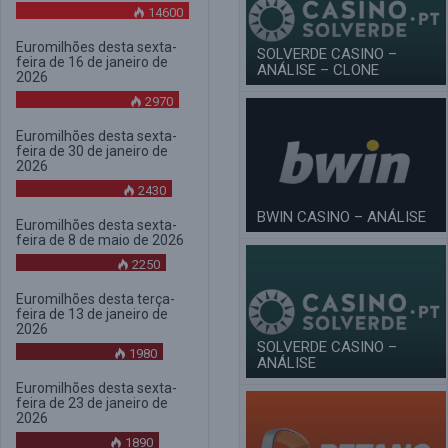
14600
Euromilhões desta sexta-
SOLVERDE CASINO –
feira de 16 de janeiro de
ANÁLISE – CLONE
2026
2970
Euromilhões desta sexta-
feira de 30 de janeiro de
2026
2430
BWIN CASINO – ANÁLISE
Euromilhões desta sexta-
feira de 8 de maio de 2026
2250
Euromilhões desta terça-
feira de 13 de janeiro de
2026
SOLVERDE CASINO –
1980
ANÁLISE
Euromilhões desta sexta-
feira de 23 de janeiro de
2026
1890